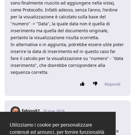
sono finalmente riuscito ad aggiungere nella vista),
come Protocollo. Infatti adesso, senza l'anno, l'ordine
per la visualizzazione è calcolato sulla base del
"numero" -> "Data", la quale data non è quella di
inserimento ma quella del documento originale,
pertanto la visualizzazione risulta scorretta.
In alternativa o in aggiunta, potrebbe essere utile poter
inserire la data di inserimento ed in questo caso far
fare il calcolo per la visualizzazione su "numero" - "data
inserimento", che dovrebbe corrsipondere alla
sequenza corretta.
Rispondi
fabiop82
20 mar 2018
ciao operations@ics
Utilizziamo i cookie per personalizzare
grazie per il suggerimento, in effetti potrebbe essere
contenuti ed annunci, per fornire funzionalità