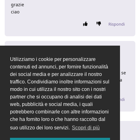
grazie
ciao
Rispondi
fabiop82
27 giu 2018
Utilizziamo i cookie per personalizzare
ciao Massimo,
contenuti ed annunci, per fornire funzionalità
mi dispiace ma non esiste una funzione del genere, se
dei social media e per analizzare il nostro
ti interessa come personalizzazione è una procedura
traffico. Condividiamo inoltre informazioni sul
che si scrive in un paio di ore di lavoro...
modo in cui utilizza il nostro sito con i nostri
partner che si occupano di analisi dei dati
Rispondi
web, pubblicità e social media, i quali
potrebbero combinarle con altre informazioni
che ha fornito loro o che hanno raccolto dal
suo utilizzo dei loro servizi.
Scopri di più
Rispondi alla discussione...