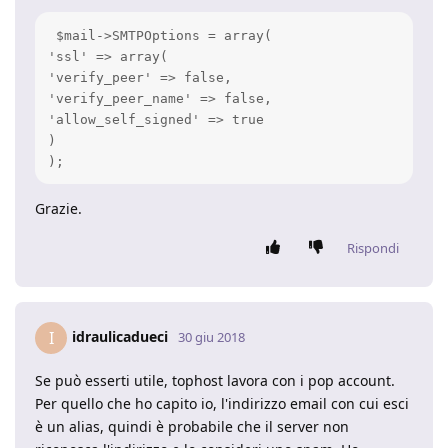
 $mail->SMTPOptions = array(

'ssl' => array(

'verify_peer' => false,

'verify_peer_name' => false,

'allow_self_signed' => true

)

);
Grazie.
Rispondi
idraulicadueci
I
30 giu 2018
Se può esserti utile, tophost lavora con i pop account.
Per quello che ho capito io, l'indirizzo email con cui esci
è un alias, quindi è probabile che il server non