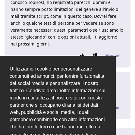
conosco TopHost, ho registrato parecchi domini e
hanno sempre posto limitazioni del genere all'invio di
mail tramite script, come in questo caso. Dovrei fare
anch'io qualche test di persona per vedere se sono
veramente necessari questi parametri o se riusciamo lo
stesso "giocando" con le opzioni attuali... ti aggiorno
nei prossimi giorni.
Rispondi
Utilizziamo i cookie per personalizzare
contenuti ed annunci, per fornire funzionalità
idraulicadueci
I
28 giu 2018
dei social media e per analizzare il nostro
traffico. Condividiamo inoltre informazioni sul
Ti ringrazio Fabio. A presto. Ciao
modo in cui utilizza il nostro sito con i nostri
partner che si occupano di analisi dei dati
Rispondi
web, pubblicità e social media, i quali
potrebbero combinarle con altre informazioni
che ha fornito loro o che hanno raccolto dal
suo utilizzo dei loro servizi.
Scopri di più