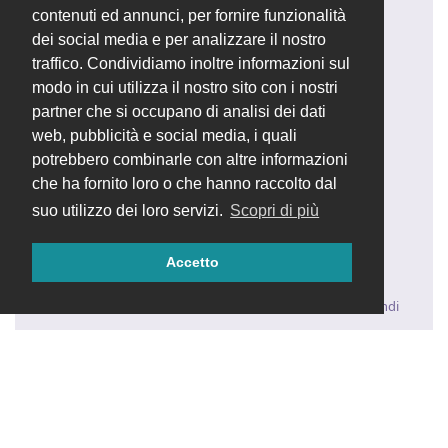
contenuti ed annunci, per fornire funzionalità
lexen
L
25 lug 2018
dei social media e per analizzare il nostro
traffico. Condividiamo inoltre informazioni sul
Salve a tutti,
modo in cui utilizza il nostro sito con i nostri
seguivo con interesse questo post
partner che si occupano di analisi dei dati
poichè sono in procinto di realizzare un modulo
web, pubblicità e social media, i quali
personalizzato inerente una semplice anagrafica.
potrebbero combinarle con altre informazioni
C'è qualche guida o suggerimento che potreste
indicarmi ?
che ha fornito loro o che hanno raccolto dal
p.s. sono unprogrammatore php ed ho installato la
suo utilizzo dei loro servizi.
Scopri di più
versione 2.4
Accetto
Grazie
Rispondi
5 GIORNI
DOPO