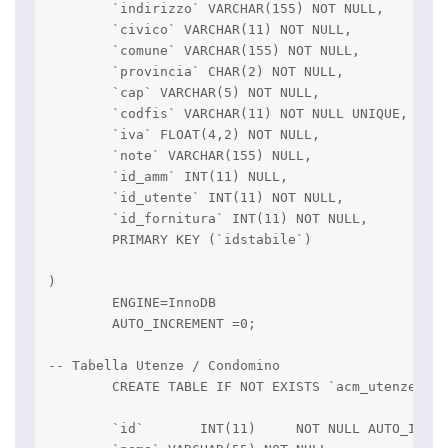
	`indirizzo` VARCHAR(155) NOT NULL,

	`civico` VARCHAR(11) NOT NULL,

	`comune` VARCHAR(155) NOT NULL,

	`provincia` CHAR(2) NOT NULL,

	`cap` VARCHAR(5) NOT NULL,

	`codfis` VARCHAR(11) NOT NULL UNIQUE,

	`iva` FLOAT(4,2) NOT NULL,

	`note` VARCHAR(155) NULL,

	`id_amm` INT(11) NULL,

	`id_utente` INT(11) NOT NULL,

	`id_fornitura` INT(11) NOT NULL,

	PRIMARY KEY (`idstabile`)

)

	ENGINE=InnoDB

	AUTO_INCREMENT =0;

-- Tabella Utenze / Condomino

	CREATE TABLE IF NOT EXISTS `acm_utenze` (

	`id`       INT(11)     NOT NULL AUTO_INCREMENT,
