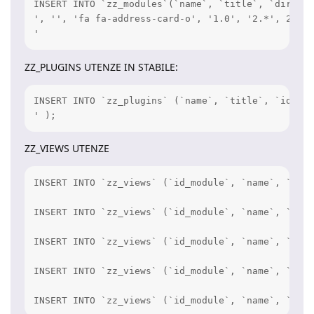
INSERT INTO `zz_modules`(`name`, `title`, `directo
', '', 'fa fa-address-card-o', '1.0', '2.*', 23, N
'
ZZ_PLUGINS UTENZE IN STABILE:
INSERT INTO `zz_plugins` (`name`, `title`, `idmodule_from`, `idmodule_to`, `position`, `sc
' );
ZZ_VIEWS UTENZE
INSERT INTO `zz_views` (`id_module`, `name`, `quer
INSERT INTO `zz_views` (`id_module`, `name`, `quer
INSERT INTO `zz_views` (`id_module`, `name`, `quer
INSERT INTO `zz_views` (`id_module`, `name`, `quer