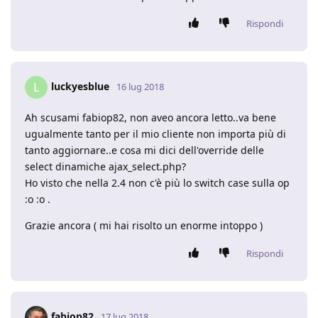
Rispondi
luckyesblue
L
16 lug 2018
Ah scusami fabiop82, non aveo ancora letto..va bene
ugualmente tanto per il mio cliente non importa più di
tanto aggiornare..e cosa mi dici dell'override delle
select dinamiche ajax_select.php?
Ho visto che nella 2.4 non c'è più lo switch case sulla op
:o :o .
Grazie ancora ( mi hai risolto un enorme intoppo )
Rispondi
fabiop82
17 lug 2018