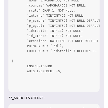
	`nome` VARCHAR(55) NOT NULL,

	`cognome` VARCHAR(55) NOT NULL,

	`scala` CHAR(1) NOT NULL,

	`interno` TINYINT(2) NOT NULL,

	`p_comuni` TINYINT(2) NOT NULL DEFAULT 2,

	`p_uguali` TINYINT(2) NOT NULL DEFAULT 2,

	`idstabile` INT(11) NOT NULL,

	`id_utente` INT(11) NOT NULL,

	`creazione` DATETIME NOT NULL DEFAULT CURRENT_TIMESTAMP,

	PRIMARY KEY (`id`),

	FOREIGN KEY (`idstabile`) REFERENCES `acm_stabili`(`idstabile`) ON DELETE CASCADE

)

	ENGINE=InnoDB

	AUTO_INCREMENT =0;

ZZ_MODULES UTENZE: