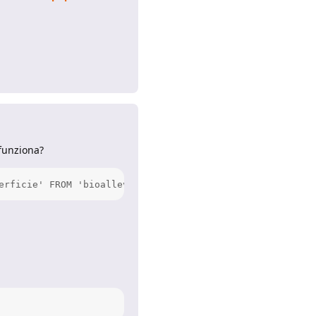
Rispondi
funziona?
erficie' FROM 'bioalleva_box' WHERE 1=1 HAVING 2=2) AS `