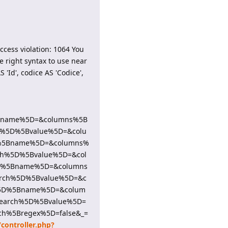
cess violation: 1064 You
e right syntax to use near
'Id', codice AS 'Codice',
5Bname%5D=&columns%5B
h%5D%5Bvalue%5D=&colu
%5Bname%5D=&columns%
ch%5D%5Bvalue%5D=&col
D%5Bname%5D=&columns
rch%5D%5Bvalue%5D=&c
%5D%5Bname%5D=&colum
earch%5D%5Bvalue%5D=
ch%5Bregex%5D=false&_=
/controller.php?