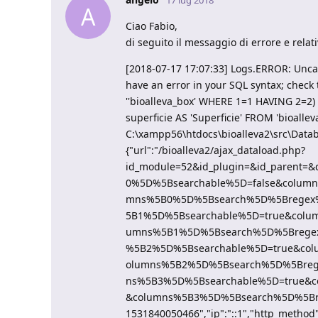
17 lug 2018
A
Ciao Fabio,
di seguito il messaggio di errore e relati
[2018-07-17 17:07:33] Logs.ERROR: Unca
have an error in your SQL syntax; check
''bioalleva_box' WHERE 1=1 HAVING 2=2)
superficie AS 'Superficie' FROM 'bioal
C:\xampp56\htdocs\bioalleva2\src\Datab
{"url":"/bioalleva2/ajax_dataload.php?
id_module=52&id_plugin=&id_pare
0%5D%5Bsearchable%5D=false&colum
mns%5B0%5D%5Bsearch%5D%5Bregex
5B1%5D%5Bsearchable%5D=true&colu
umns%5B1%5D%5Bsearch%5D%5Brege
%5B2%5D%5Bsearchable%5D=true&co
olumns%5B2%5D%5Bsearch%5D%5Bre
ns%5B3%5D%5Bsearchable%5D=true&
&columns%5B3%5D%5Bsearch%5D%5Breg
1531840050466","ip":"::1","http_method":