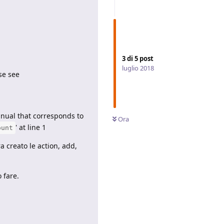
3
di
5
post
luglio 2018
se see
anual that corresponds to
Ora
' at line 1
ount
 creato le action, add,
 fare.