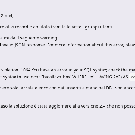
f8mb4;
elativi record e abilitato tramite le Viste i gruppi utenti.
a mi da il seguente warning:
Invalid JSON response. For more information about this error, plea
 violation: 1064 You have an error in your SQL syntax; check the m
ht syntax to use near ''bioalleva_box' WHERE 1=1 HAVING 2=2) AS
c
re solo la vista elenco con dati inseriti a mano nel DB. Non ancora
caso la soluzione è stata aggiornare alla versione 2.4 che non posso