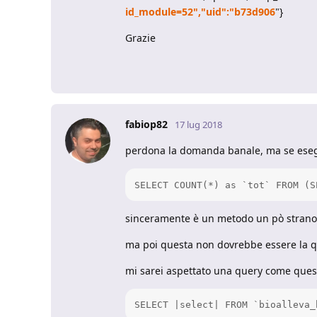
id_module=52","uid":"b73d906
"}
Grazie
fabiop82
17 lug 2018
perdona la domanda banale, ma se eseg
SELECT COUNT(*) as `tot` FROM (S
sinceramente è un metodo un pò strano p
ma poi questa non dovrebbe essere la q
mi sarei aspettato una query come ques
SELECT |select| FROM `bioalleva_