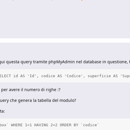
ui questa query tramite phpMyAdmin nel database in questione, 
ELECT id AS 'Id', codice AS 'Codice', superficie AS 'Sup
er avere il numero di righe :?
uery che genera la tabella del modulo?
ta:
box` WHERE 1=1 HAVING 2=2 ORDER BY `codice`