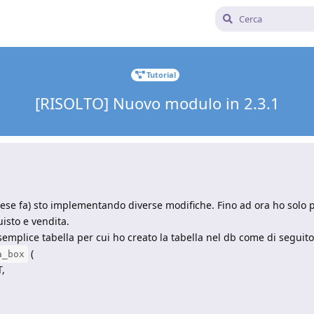
Tutorial
[RISOLTO] Nuovo modulo in 2.3.1
ese fa) sto implementando diverse modifiche. Fino ad ora ho solo p
isto e vendita.
semplice tabella per cui ho creato la tabella nel db come di seguito
(
a_box
,