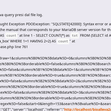
va query presi dal file log.
ught Exception PDOException: "SQLSTATE[42000]: Syntax error or ac
 the manual that corresponds to your MariaDB server version for th
 AS
' at line 1 - SELECT COUNT(*) as
FROM (SELECT id AS 
count
tot
leva_box' WHERE 1=1 HAVING 2=2) AS
" at
count
ase.php line 761
nt=&draw=1&columns%5B0%5D%5Bdata%5D=0&columns%5B0%5D%
ns%5B0%5D%5Borderable%5D=false&columns%5B0%5D%5Bsearc
%5D=false&columns%5B1%5D%5Bdata%5D=1&columns%5B1%5D
mns%5B1%5D%5Borderable%5D=true&columns%5B1%5D%5Bsear
x%5D=false&columns%5B2%5D%5Bdata%5D=2&columns%5B2%5
lumns%5B2%5D%5Borderable%5D=true&columns%5B2%5D%5Bsea
gex%5D=false&columns%5B3%5D%5Bdata%5D=3&columns%5B3
columns%5B3%5D%5Borderable%5D=true&columns%5B3%5D%5Bs
ex%5D=false&start=0&length=153&search%5Bvalue%5D=&sear
"GET","server":"localhost","referrer":"
http://localhost/bioalleva2