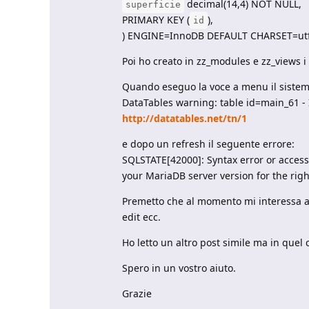
decimal(14,4) NOT NULL,
superficie
PRIMARY KEY (
),
id
) ENGINE=InnoDB DEFAULT CHARSET=ut
Poi ho creato in zz_modules e zz_views i r
Quando eseguo la voce a menu il sistem
DataTables warning: table id=main_61 - 
http://datatables.net/tn/1
e dopo un refresh il seguente errore:
SQLSTATE[42000]: Syntax error or access
your MariaDB server version for the rig
Premetto che al momento mi interessa ave
edit ecc.
Ho letto un altro post simile ma in quel 
Spero in un vostro aiuto.
Grazie