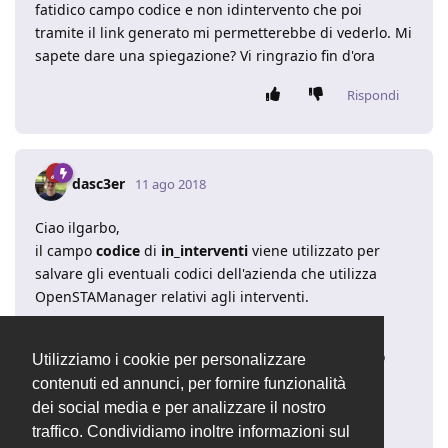
fatidico campo codice e non idintervento che poi
tramite il link generato mi permetterebbe di vederlo. Mi
sapete dare una spiegazione? Vi ringrazio fin d'ora
Rispondi
dasc3er
11 ago 2018
Ciao ilgarbo,
il campo
codice
di
in_interventi
viene utilizzato per
salvare gli eventuali codici dell'azienda che utilizza
OpenSTAManager relativi agli interventi.
A partire dalla versione 2.3, non è più la chiave
principale della tabella e quindi non viene utilizzato
Utilizziamo i cookie per personalizzare
come foreign key (a quanto mi risulta), ma viene
contenuti ed annunci, per fornire funzionalità
comunque utilizzato come unico codice mostrato
dei social media e per analizzare il nostro
all'utente.
traffico. Condividiamo inoltre informazioni sul