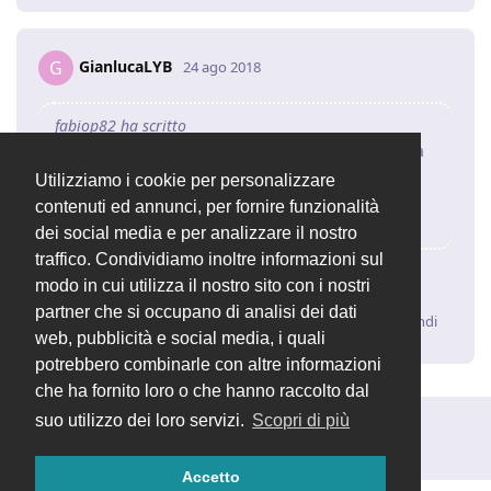
GianlucaLYB
G
24 ago 2018
fabiop82 ha scritto
grazie per aver condiviso la tua soluzione, prova a
dare un'occhiata anche a questo issue:
Utilizziamo i cookie per personalizzare
https://github.com/devcode-
contenuti ed annunci, per fornire funzionalità
it/openstamanager/issues/269
dei social media e per analizzare il nostro
traffico. Condividiamo inoltre informazioni sul
Risposto con la mia soluzione
modo in cui utilizza il nostro sito con i nostri
partner che si occupano di analisi dei dati
Rispondi
web, pubblicità e social media, i quali
potrebbero combinarle con altre informazioni
che ha fornito loro o che hanno raccolto dal
suo utilizzo dei loro servizi.
Scopri di più
Rispondi alla discussione...
Accetto