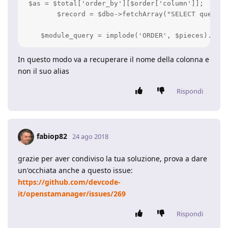
 $as = $total['order_by'][$order['column']];

        $record = $dbo->fetchArray("SELECT query F
In questo modo va a recuperare il nome della colonna e
non il suo alias
Rispondi
fabiop82
24 ago 2018
grazie per aver condiviso la tua soluzione, prova a dare
un'occhiata anche a questo issue:
https://github.com/devcode-
it/openstamanager/issues/269
Rispondi