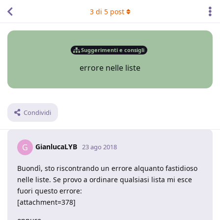
3
di
5
post
Suggerimenti e consigli
errore nelle liste
Condividi
GianlucaLYB
G
23 ago 2018
Buondì, sto riscontrando un errore alquanto fastidioso
nelle liste. Se provo a ordinare qualsiasi lista mi esce
fuori questo errore:
[attachment=378]