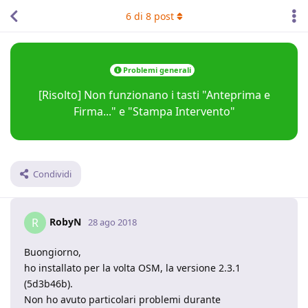
6
di
8
post
Problemi generali
[Risolto] Non funzionano i tasti "Anteprima e
Firma..." e "Stampa Intervento"
Condividi
RobyN
R
28 ago 2018
Buongiorno,
ho installato per la volta OSM, la versione 2.3.1
(5d3b46b).
Non ho avuto particolari problemi durante