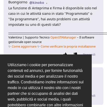
Buongiorno
,
@kinoko
La funzione di Anteprima e Firma è disponibile solo nel
caso in cui le attività siano in stato "Programmato" o
"Da programmare", hai avuto problemi con attività
impostate su uno di questi stati?
____________________________________________________________________
Valentina | Supporto Tecnico
OpenSTAManager
– Il software
gestionale open source
✨
Come aggiornare
✨
Come verificare la propria installazione
Rispondi
Utilizziamo i cookie per personalizzare
contenuti ed annunci, per fornire funzionalità
kinoko
29 apr 2022
dei social media e per analizzare il nostro
traffico. Condividiamo inoltre informazioni sul
Si funziona tutto Grazie 1000 gentilissima
modo in cui utilizza il nostro sito con i nostri
partner che si occupano di analisi dei dati
Rispondi
web, pubblicità e social media, i quali
potrebbero combinarle con altre informazioni