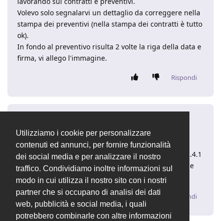
lavorando sui contratti e preventivi.
Volevo solo segnalarvi un dettaglio da correggere nella
stampa dei preventivi (nella stampa dei contratti è tutto
ok).
In fondo al preventivo risulta 2 volte la riga della data e
firma, vi allego l'immagine.
Rispondi
fabiop82
4 set 2018
Utilizziamo i cookie per personalizzare
ciao mars984
contenuti ed annunci, per fornire funzionalità
grazie per la segnalazione, nella prossima release 2.4.1
dei social media e per analizzare il nostro
è stato risolto, release che dovrebbe uscire tra oggi e
traffico. Condividiamo inoltre informazioni sul
domani :o
modo in cui utilizza il nostro sito con i nostri
partner che si occupano di analisi dei dati
Rispondi
web, pubblicità e social media, i quali
potrebbero combinarle con altre informazioni