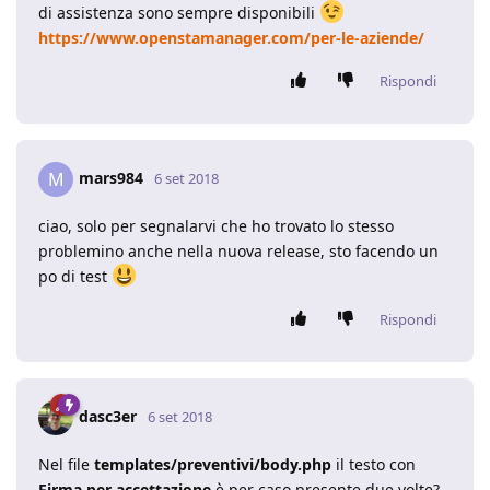
di assistenza sono sempre disponibili
https://www.openstamanager.com/per-le-aziende/
Rispondi
mars984
M
6 set 2018
ciao, solo per segnalarvi che ho trovato lo stesso
problemino anche nella nuova release, sto facendo un
po di test
Rispondi
dasc3er
6 set 2018
Nel file
templates/preventivi/body.php
il testo con
Firma per accettazione
è per caso presente due volte?