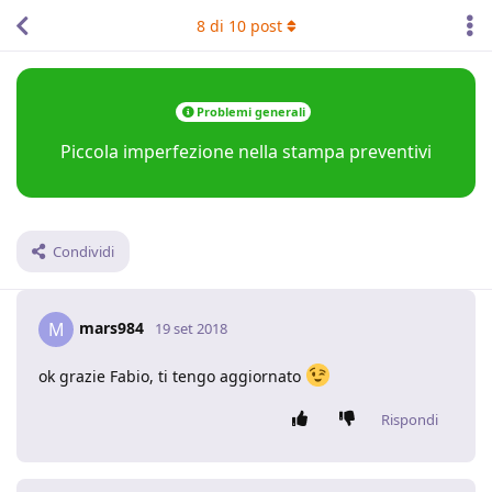
8
di
10
post
Problemi generali
Piccola imperfezione nella stampa preventivi
Condividi
mars984
M
19 set 2018
ok grazie Fabio, ti tengo aggiornato
Rispondi