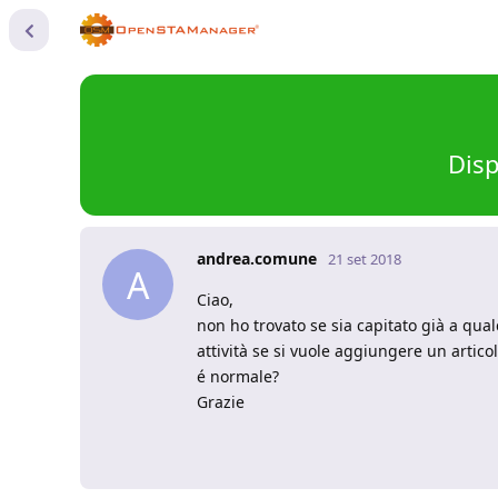
Disp
andrea.comune
21 set 2018
A
Ciao,
non ho trovato se sia capitato già a qu
attività se si vuole aggiungere un articoli
é normale?
Grazie