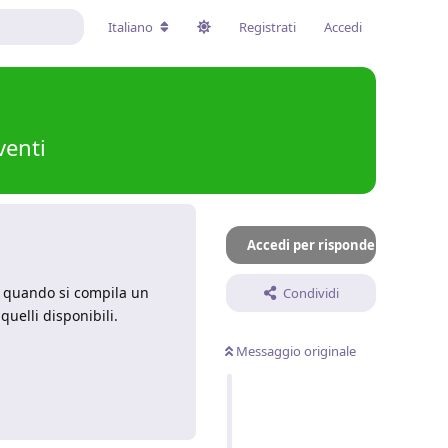
Italiano
Registrati
Accedi
venti
Accedi per rispondere
e quando si compila un
Condividi
quelli disponibili.
Messaggio originale
Rispondi