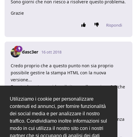
Sono giorni che non riesco a risolvere questo problema.
Grazie
Rispondi
dasc3er
16 ott 2018
Credo proprio che a questo punto non sia proprio
possibile gestire la stampa HTML con la nuova
versione...
Eventualmente considera il ritorno alla versione 2.2 che
utilizzavi in precedenza tramite un backup.
Utilizziamo i cookie per personalizzare
In ogni caso, è proprio strano che una stampante
contenuti ed annunci, per fornire funzionalità
bluetooth non supporti i PDF. :shock:
dei social media e per analizzare il nostro
Considera anche la possibilità di contattare l'assistenza
traffico. Condividiamo inoltre informazioni sul
ufficiale per pensare a tutte le possibilità.
modo in cui utilizza il nostro sito con i nostri
partner che si occupano di analisi dei dati