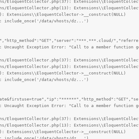
ns/EloquentCollector.php(37): Extensions\\EloquentCollect
ns/EloquentCollector.php(13): Extensions\\EloquentCollect
): Extensions\\EloquentCollector->__construct(NULL)

: include_once('/data/vhosts/dz...')

","http_method":"GET","server":"***.***.cloud/","referre
: Uncaught Exception Error: "Call to a member function g
ns/EloquentCollector.php(37): Extensions\\EloquentCollect
ns/EloquentCollector.php(13): Extensions\\EloquentCollect
): Extensions\\EloquentCollector->__construct(NULL)

: include_once('/data/vhosts/dz...')

ate&firstuse=true","ip":"******","http_method":"GET","se
: Uncaught Exception Error: "Call to a member function g
ns/EloquentCollector.php(37): Extensions\\EloquentCollect
ns/EloquentCollector.php(13): Extensions\\EloquentCollect
): Extensions\\EloquentCollector->__construct(NULL)

: include_once('/data/vhosts/dz...')
