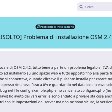
Problemi di installazione
RISOLTO] Problema di installazione OSM 2.4
 locale di OSM 2.4.2, tutto bene a parte un problema legato all'IVA ch
ad installarlo su uno spazio web e tutto apposto fino alla parte f
che si connetteva, quando cliccavo il pulsante installa per creare tut
rogresso rimaneva fisso a 0% e guardando nel database creava solo 
 debug nel file config.example.php e ho cancellato config.inc.php (h
avo) ho avuto dei vari errori e sono andato a provare sta cosa anch
tri con le impostazioni del server ma non ne sono sicuro, la versio