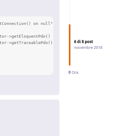
tConnection() on null" at /data/vhosts/***/src/Extension
or->getEloquentPdo()

6
di
8
post
or->getTraceablePdo()

novembre 2018
Ora
Rispondi