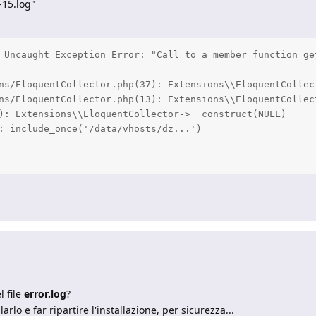
-15.log"
 Uncaught Exception Error: "Call to a member function ge
ns/EloquentCollector.php(37): Extensions\\EloquentCollect
ns/EloquentCollector.php(13): Extensions\\EloquentCollect
): Extensions\\EloquentCollector->__construct(NULL)

: include_once('/data/vhosts/dz...')

l file
error.log
?
lo e far ripartire l'installazione, per sicurezza...