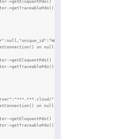
or->getEloquentPdo()

or->getTraceablePdo()

r":null,"unique_id":"W@1fRtXdGvXfCUB9TUzs4QAAAAE","uid":"
etConnection() on null" at /data/vhosts/***/src/Extensio
or->getEloquentPdo()

or->getTraceablePdo()

rver":"***.***.cloud/","referrer":"http://***.***.cloud/
etConnection() on null" at /data/vhosts/***/src/Extensio
or->getEloquentPdo()

or->getTraceablePdo()
