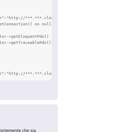
r":"http://***.***.cloud/index.php","unique_id":"W@2AOdRs
etConnection() on null" at /data/vhosts/***/src/Extensio
or->getEloquentPdo()

or->getTraceablePdo()

r":"http://***.***.cloud/index.php","unique_id":"W@2AnsW
Rispondi
fortemente che sia