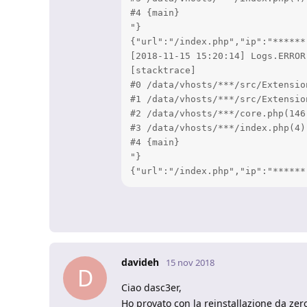
#4 {main}

"}

{"url":"/index.php","ip":"******
[2018-11-15 15:20:14] Logs.ERROR
[stacktrace]

#0 /data/vhosts/***/src/Extensio
#1 /data/vhosts/***/src/Extensio
#2 /data/vhosts/***/core.php(146
#3 /data/vhosts/***/index.php(4)
#4 {main}

"}

{"url":"/index.php","ip":"******
davideh
15 nov 2018
D
Ciao dasc3er,
Ho provato con la reinstallazione da ze