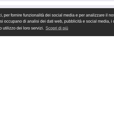
 per fornire funzionalità dei social media e per analizzare il nos
he si occupano di analisi dei dati web, pubblicità e social media, 
 utilizzo dei loro servizi.
Scopri di più
stamanager/commit/ef8e533410d3349c3a386aef5eb707c57da87e95
 lo stesso problema...
ora parte l'installazione. La cosa che in locale si installava e sul 
per il supporto