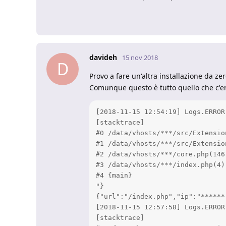
davideh
15 nov 2018
D
Provo a fare un'altra installazione da ze
Comunque questo è tutto quello che c'era 
[2018-11-15 12:54:19] Logs.ERROR
[stacktrace]

#0 /data/vhosts/***/src/Extensio
#1 /data/vhosts/***/src/Extensio
#2 /data/vhosts/***/core.php(146
#3 /data/vhosts/***/index.php(4)
#4 {main}

"}

{"url":"/index.php","ip":"******
[2018-11-15 12:57:58] Logs.ERROR
[stacktrace]
