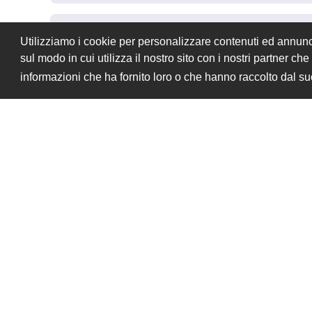
fabiop82
16 nov 2018
Utilizziamo i cookie per personalizzare contenuti ed annunci,
sul modo in cui utilizza il nostro sito con i nostri partner c
ciao davideh
contralla questo commit di ieri:
informazioni che ha fornito loro o che hanno raccolto dal suo
https://github.com/devcode-it/open
dalla nota lasciata sotto potrebbe essere
davideh
16 nov 2018
D
Alla fine era proprio quello il problema, 
po Comunque grazie mille ad entrambi 
Buona giornata