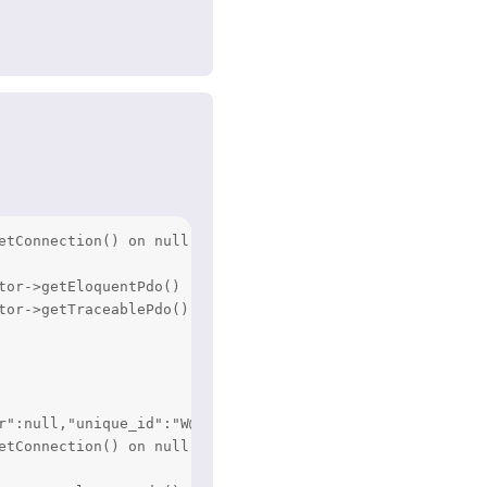
Rispondi
etConnection() on null" at /data/vhosts/***/src/Extensio
or->getEloquentPdo()

or->getTraceablePdo()

r":null,"unique_id":"W@1ealdy@jCUMZHbrLRmlQAAAAI","uid":"
etConnection() on null" at /data/vhosts/***/src/Extensio