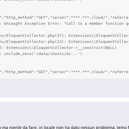
","http_method":"GET","server":"***.***.cloud/","referre
: Uncaught Exception Error: "Call to a member function g
ns/EloquentCollector.php(37): Extensions\\EloquentCollect
ns/EloquentCollector.php(13): Extensions\\EloquentCollect
): Extensions\\EloquentCollector->__construct(NULL)

: include_once('/data/vhosts/dz...')

","http_method":"GET","server":"***.***.cloud/","referre
ro ma niente da fare, in locale non ha dato nessun problema, temo 