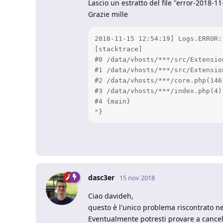
Lascio un estratto del file "error-2018-11
Grazie mille
2018-11-15 12:54:19] Logs.ERROR:
[stacktrace]

#0 /data/vhosts/***/src/Extensio
#1 /data/vhosts/***/src/Extensio
#2 /data/vhosts/***/core.php(146
#3 /data/vhosts/***/index.php(4)
#4 {main}

"}
dasc3er
15 nov 2018
Ciao davideh,
questo è l'unico problema riscontrato ne
Eventualmente potresti provare a cancellar