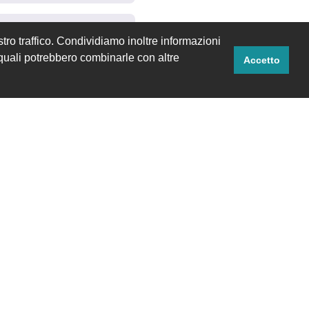
tro traffico. Condividiamo inoltre informazioni
i quali potrebbero combinarle con altre
Accetto
Rispondi
hosting no mi ha confuso un
Rispondi