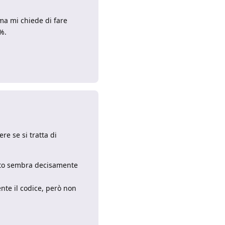
 ma mi chiede di fare
%.
Rispondi
e se si tratta di
esto sembra decisamente
nte il codice, però non
Rispondi