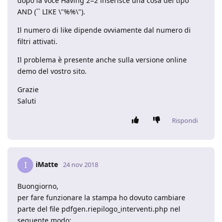
dopo la voce Having 2=2 inserisce una cosa del tipo
AND (`` LIKE \"%%\").
Il numero di like dipende ovviamente dal numero di
filtri attivati.
Il problema è presente anche sulla versione online
demo del vostro sito.
Grazie
Saluti
Rispondi
iMatte
I
24 nov 2018
Buongiorno,
per fare funzionare la stampa ho dovuto cambiare
parte del file pdfgen.riepilogo_interventi.php nel
seguente modo: