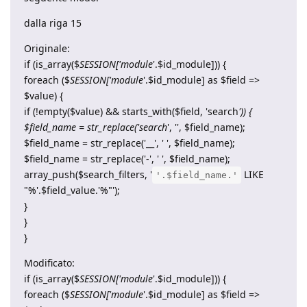
dalla riga 15
Originale:
if (is_array($
SESSION['module
'.$id_module])) {
foreach ($
SESSION['module
'.$id_module] as $field =>
$value) {
if (!empty($value) && starts_with($field, 'search
')) {
$field_name = str_replace('search
', '', $field_name);
$field_name = str_replace('__', ' ', $field_name);
$field_name = str_replace('-', ' ', $field_name);
array_push($search_filters, '
LIKE
'.$field_name.'
"%'.$field_value.'%"');
}
}
}
Modificato:
if (is_array($
SESSION['module
'.$id_module])) {
foreach ($
SESSION['module
'.$id_module] as $field =>