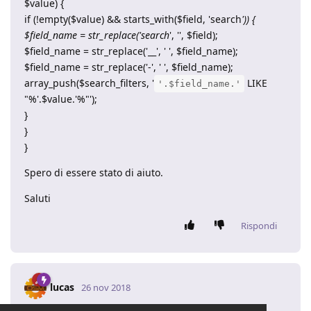
$value) {
if (!empty($value) && starts_with($field, 'search
')) {
$field_name = str_replace('search
', '', $field);
$field_name = str_replace('__', ' ', $field_name);
$field_name = str_replace('-', ' ', $field_name);
array_push($search_filters, '
LIKE
'.$field_name.'
"%'.$value.'%"');
}
}
}
Spero di essere stato di aiuto.
Saluti
Rispondi
lucas
26 nov 2018