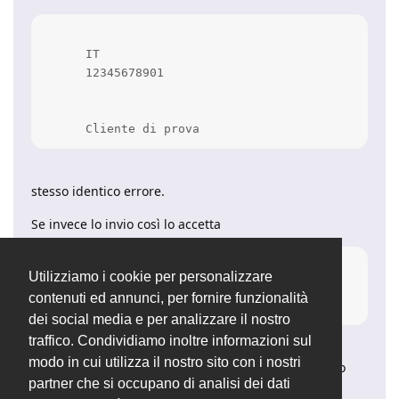
      IT

      12345678901

      Cliente di prova
stesso identico errore.
Se invece lo invio così lo accetta
    12345678901

Utilizziamo i cookie per personalizzare
contenuti ed annunci, per fornire funzionalità
      Cliente di prova
dei social media e per analizzare il nostro
traffico. Condividiamo inoltre informazioni sul
modo in cui utilizza il nostro sito con i nostri
E' evidente, in questo caso, che il cliente è registrato
partner che si occupano di analisi dei dati
all'anagrafe tributaria attraverso il codice fiscale, se