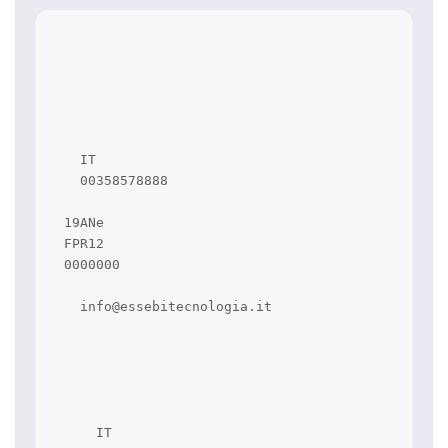
    IT

    00358578888

  19ANe

  FPR12

  0000000

    info@essebitecnologia.it

      IT
