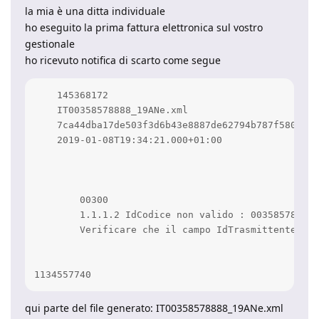
la mia è una ditta individuale
ho eseguito la prima fattura elettronica sul vostro
gestionale
ho ricevuto notifica di scarto come segue
    145368172

    IT00358578888_19ANe.xml

    7ca44dba17de503f3d6b43e8887de62794b787f58075ef
    2019-01-08T19:34:21.000+01:00

        00300

        1.1.1.2 IdCodice non valido : 00358578888

        Verificare che il campo IdTrasmittente/IdC
1134557740
qui parte del file generato: IT00358578888_19ANe.xml