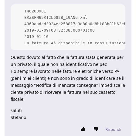
    146200901

    BRZSFN65R12L682B_19ANe.xml

    4960aadcd3024ec258817e9d80a0d8bf88b81b62cb18b4
    2019-01-09T08:32:38.000+01:00

    2019-01-10

    La fattura Ãš disponibile in consultazione nel
Questo dovuto al fatto che la fattura stata generata per
un privato, il quale non ha identificativo ne pec
Ho sempre lavorato nelle fatture eletroniche verso PA
(per i miei clienti) e non sono in grado di idenficare se il
messaggio "Notifica di mancata consegna" impedisca la
ciente privato di ricevere la fattura nel suo cassetto
fiscale.
saluti
Stefano
Rispondi