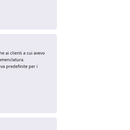
Rispondi
e ai clienti a cui avevo
nomenclatura.
va predefinite per i
Rispondi