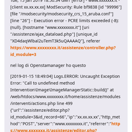
Tue, 15 Jan 2019 18:50:34 GMT [error] - www.xxxxxxx.it -
[client xx.xx.xx.xx] ModSecurity: Rule bf9838 [id "99996"]
[file "/modsecurity/modsecurity_crs_15_aruba.conf"]
[line "26"] - Execution error - PCRE limits exceeded (-8):
(null). [hostname "www.xxxxxxxx.it"] [uri
"/assistenze/ajax_dataload.php"] [unique_id
"XD4daqWlbal2uTemT3k5uQAAAAQ"], referer
https://www.xxxxxxxx.it/assistenze/controller.php?
id_module=3
nel log di Openstamanager ho questo
[2019-01-15 18:49:04] Logs.ERROR: Uncaught Exception
Error: "Call to undefined method
Intervention\Image\ImageManagerStatic::build()" at
/web/htdocs/www.xxxxxxxx.it/home/assistenze/modules
/interventi/actions.php line 499
{"url":"/assistenze/editor.php?
id_module=3&id_record=66","ip":"xx.xx.xx.xx","http_met
hod":"POST","server":"www.xxxxxxxx.it","referrer":"
http
s://www.xxxxxxx.it/assistenze/editor.php?