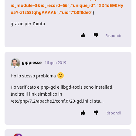
id_module=3&id_record=66","unique_id":"XD4dEMIHy
u5Y-z1z58tqhgAAAAk","uid":"b0f8de0
"}
grazie per l'aiuto
Rispondi
gippiesse
16 gen 2019
Ho lo stesso problema
Ho verificato e php-gd e libgd-tools sono installati.
Inoltre il link simbolico in
/etc/php/7.2/apache2/conf.d/20-gd.ini ci sta…
Rispondi