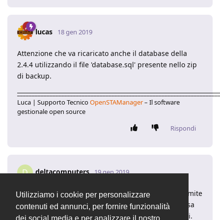
lucas
18 gen 2019
Attenzione che va ricaricato anche il database della
2.4.4 utilizzando il file 'database.sql' presente nello zip
di backup.
____________________________________________________________________
Luca | Supporto Tecnico
OpenSTAManager
– Il software
gestionale open source
Rispondi
deltacomputers
D
19 gen 2019
Ho provato a ricaricare anche il file database.sql tramite
Utilizziamo i cookie per personalizzare
phpmyadmi, ma al primo accesso al gestionale avvisa
contenuti ed annunci, per fornire funzionalità
che verra' effettuato un aggiornamento degli archivi.
dei social media e per analizzare il nostro