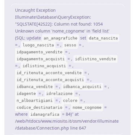
Uncaught Exception
Illuminate\Database\QueryException:
"SQLSTATE[42S22]: Column not found: 1054
Unknown column 'nome_cognome' in 'field list'
(SQL: update
set
an_anagrafiche
data_nascita
= ,
= ,
= ,
luogo_nascita
sesso
= ,
idpagamento_vendite
= ,
idpagamento_acquisti
idlistino_vendite
= ,
= ,
idlistino_acquisti
= ,
id_ritenuta_acconto_vendite
= ,
id_ritenuta_acconto_acquisti
= ,
= ,
idbanca_vendite
idbanca_acquisti
= ,
= ,
idagente
idrelazione
= ,
= ,
n_alboartigiani
colore
= ,
=
codice_destinatario
nome_cognome
where
= 84)" at
idanagrafica
/web/htdocs/www.miosito.it/osm/vendor/illuminate
/database/Connection.php line 647