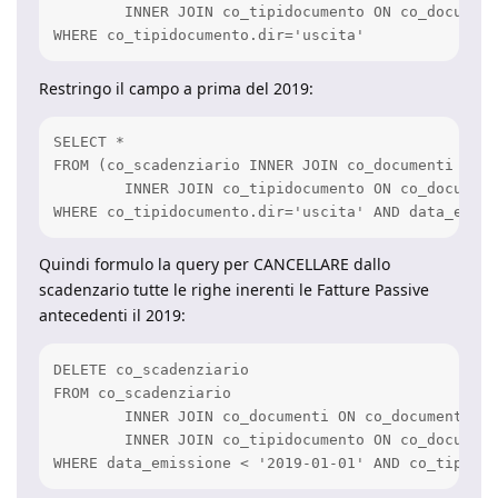
	INNER JOIN co_tipidocumento ON co_documenti.idtipodocumento=co_tipidocumento.id 

WHERE co_tipidocumento.dir='uscita'
Restringo il campo a prima del 2019:
SELECT * 

FROM (co_scadenziario INNER JOIN co_documenti ON c
	INNER JOIN co_tipidocumento ON co_documenti.idtipodocumento=co_tipidocumento.id 

WHERE co_tipidocumento.dir='uscita' AND data_emiss
Quindi formulo la query per CANCELLARE dallo
scadenzario tutte le righe inerenti le Fatture Passive
antecedenti il 2019:
DELETE co_scadenziario 

FROM co_scadenziario 

	INNER JOIN co_documenti ON co_documenti.id=co_scadenziario.iddocumento 

	INNER JOIN co_tipidocumento ON co_documenti.idtipodocumento=co_tipidocumento.id

WHERE data_emissione < '2019-01-01' AND co_tipidoc