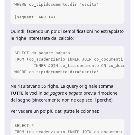
WHERE co_tipidocumento.dir='uscita' 

|segment| AND 1=1
Quindi, facendo un po’ di semplificazioni ho estrapolato
le righe interessate dal calcolo:
SELECT da_pagare,pagato

FROM (co_scadenziario INNER JOIN co_documenti ON c
	INNER JOIN co_tipidocumento ON co_documenti.idtipodocumento=co_tipidocumento.id

WHERE co_tipidocumento.dir='uscita'
Ne risultavano 55 righe. La query originale somma
TUTTE
le voci in
da_pagare
e
pagato
previa rimozione
del segno (sinceramente non ne capisco il perché).
Per vedere un po’ più dati (tutte le colonne):
SELECT * 

FROM (co_scadenziario INNER JOIN co_documenti ON c