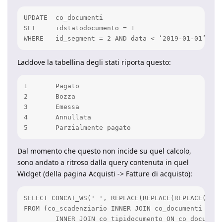
UPDATE	co_documenti

SET	idstatodocumento = 1

WHERE	id_segment = 2 AND data < ‘2019-01-01’;
Laddove la tabellina degli stati riporta questo:
1 	Pagato

2 	Bozza

3 	Emessa

4 	Annullata

5 	Parzialmente pagato
Dal momento che questo non incide su quel calcolo,
sono andato a ritroso dalla query contenuta in quel
Widget (della pagina Acquisti -> Fatture di acquisto):
SELECT CONCAT_WS(' ', REPLACE(REPLACE(REPLACE(FORM
FROM (co_scadenziario INNER JOIN co_documenti ON c
	INNER JOIN co_tipidocumento ON co_documenti.idtipodocumento=co_tipidocumento.id
