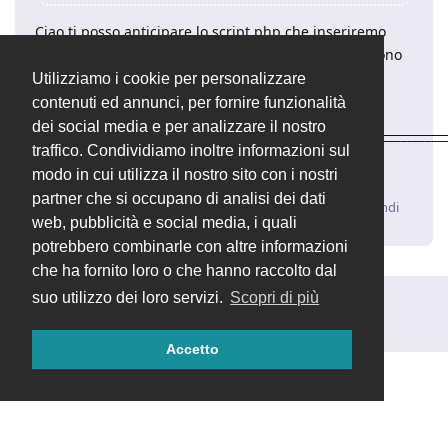
Ciao ti posso anticipare lo script php che inseriremo
nella 2.4.9 che ricalcola alcune scadenze che non sono
state correttamente inserite e che quindi sballano il
Utilizziamo i cookie per personalizzare
widget.
contenuti ed annunci, per fornire funzionalità
dei social media e per analizzare il nostro
____________________________________________________________________
traffico. Condividiamo inoltre informazioni sul
Luca | Supporto Tecnico
OpenSTAManager
– Il software
gestionale open source
modo in cui utilizza il nostro sito con i nostri
partner che si occupano di analisi dei dati
Rispondi
web, pubblicità e social media, i quali
potrebbero combinarle con altre informazioni
che ha fornito loro o che hanno raccolto dal
suo utilizzo dei loro servizi.
Scopri di più
Rispondi alla discussione...
Accetto