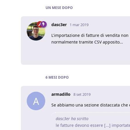
UN MESE
DOPO
dasc3er
1 mar 2019
L'importazione di fatture di vendita no
normalmente tramite CSV apposito...
6 MESI
DOPO
armadillo
8 set 2019
A
Se abbiamo una sezione distaccata che e
dasc3er ha scritto
le fatture devono essere [...] importa