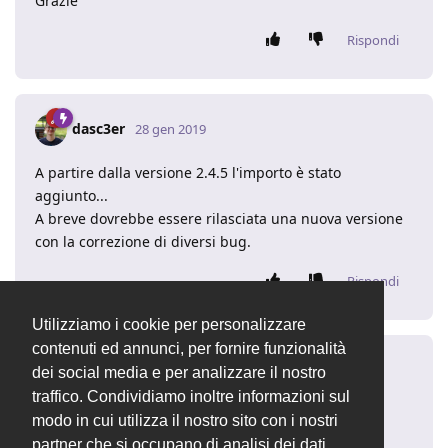
Grazie
Rispondi
dasc3er
28 gen 2019
A partire dalla versione 2.4.5 l'importo è stato
aggiunto...
A breve dovrebbe essere rilasciata una nuova versione
con la correzione di diversi bug.
Rispondi
Utilizziamo i cookie per personalizzare
contenuti ed annunci, per fornire funzionalità
mappa40
M
28 gen 2019
dei social media e per analizzare il nostro
traffico. Condividiamo inoltre informazioni sul
Grazie
modo in cui utilizza il nostro sito con i nostri
partner che si occupano di analisi dei dati