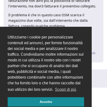
fatturazione non avrò più la possibilità di fatturare
l'intervento, ma dovrò fatturare il preventivo collegato.
Il problema è che in questo caso OSM scarica il
magazzino due volte, sia dall'intervento che dalla
fattura, creando qualche problema...
Grazie
Utilizziamo i cookie per personalizzare
contenuti ed annunci, per fornire funzionalità
R
dei social media e per analizzare il nostro
Rispondi
traffico. Condividiamo inoltre informazioni sul
modo in cui utilizza il nostro sito con i nostri
partner che si occupano di analisi dei dati
web, pubblicità e social media, i quali
potrebbero combinarle con altre informazioni
Rispondi alla discussione...
che ha fornito loro o che hanno raccolto dal
suo utilizzo dei loro servizi.
Scopri di più
Accetto