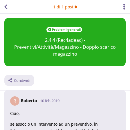
1
di
1
post
Problemi generali
2.4.4 (Rec4adeac) -
Preventivi/Attività/Magazzino - Doppio scarico
magazzino
Condividi
Roberto
R
10 feb 2019
Ciao,
se associo un intervento ad un preventivo, in