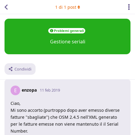
1
di
1
post
Problemi generali
Gestione seriali
Condividi
enzopa
E
11 feb 2019
Ciao,
Mi sono accorto (purtroppo dopo aver emesso diverse
fatture "sbagliate") che OSM 2.4.5 nell'XML generato
per le fatture emesse non viene mantenuto il il Serial
Number.