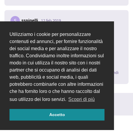
sspinelli
S
12 feb 2019
Quella la trovo una cosa comprensibile se partisse
Utilizziamo i cookie per personalizzare
dall'802, invece riparte dall'uno.
contenuti ed annunci, per fornire funzionalità
Devo per forza aspettare la nuova versione quindi?
dei social media e per analizzare il nostro
Non c'è una sezione dove poter modificare i
traffico. Condividiamo inoltre informazioni sul
numeratori?
modo in cui utilizza il nostro sito con i nostri
partner che si occupano di analisi dei dati
Rispondi
web, pubblicità e social media, i quali
potrebbero combinarle con altre informazioni
che ha fornito loro o che hanno raccolto dal
suo utilizzo dei loro servizi.
Scopri di più
Rispondi alla discussione...
Accetto