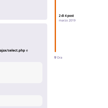
Rispondi
2
di
4
post
marzo 2019
jax/select.php
e
Ora