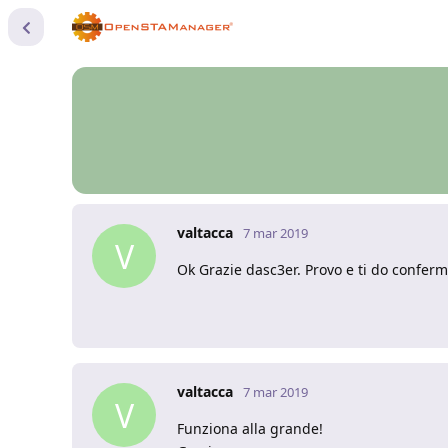
valtacca
7 mar 2019
V
Ok Grazie dasc3er. Provo e ti do confer
valtacca
7 mar 2019
V
Funziona alla grande!