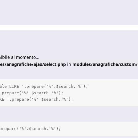
ibile al momento...
s/anagrafiche/ajax/select.php
in
modules/anagrafiche/custom/a
ale LIKE '.prepare('%'.$search.'%');

.prepare('%'.$search.'%');
