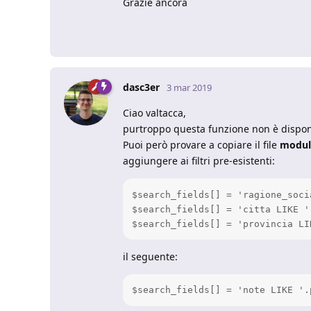
Grazie ancora
dasc3er
3 mar 2019
Ciao valtacca,
purtroppo questa funzione non è dispon
Puoi però provare a copiare il file
module
aggiungere ai filtri pre-esistenti:
$search_fields[] = 'ragione_soci
$search_fields[] = 'citta LIKE '
il seguente: