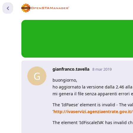
gianfranco.tavella
8 mar 2019
G
buongiorno,
ho aggiornato la versione dalla 2.46 alla
mi genera il file senza apparenti errori 
The 'IdPaese' element is invalid - The val
'
http://ivaservizi.agenziaentrate.gov.i
The element 'IdFiscaleIVA' has invalid ch