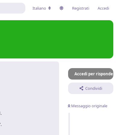
Italiano
Registrati
Accedi
Accedi per rispondere
Condividi
Messaggio originale
.
.