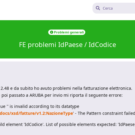
Problemi generali
FE problemi IdPaese / IdCodice
 2.48 e da subito ho avuto problemi nella fatturazione elettronica.
e poi passato a ARUBA per invio mi riporta il seguente errore:
ue '' is invalid according to its datatype
t/docs/xsd/fatture/v1.2:NazioneType
' - The Pattern constraint failed
ild element 'IdCodice'. List of possible elements expected: 'IdPaese'