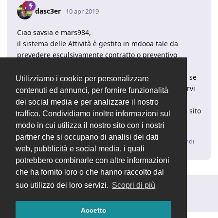
dasc3er
10 apr 2019
Ciao savsia e mars984,
il sistema delle Attività è gestito in mdooa tale da
prevedere esculsivamente contratto o preventivo
associato.
Possiamo proporne l'implementazione in futuro, ma se
Utilizziamo i cookie per personalizzare
ne avete urgenza e necessità vi consiglio di informarvi
contenuti ed annunci, per fornire funzionalità
circa una personalizzazione tramite una mail
dei social media e per analizzare il nostro
all'indirizzo
info@openstamanager.com
oppure dal sito
traffico. Condividiamo inoltre informazioni sul
ufficiale.
modo in cui utilizza il nostro sito con i nostri
partner che si occupano di analisi dei dati
Rispondi
web, pubblicità e social media, i quali
potrebbero combinarle con altre informazioni
che ha fornito loro o che hanno raccolto dal
suo utilizzo dei loro servizi.
Scopri di più
Rispondi alla discussione...
Accetto