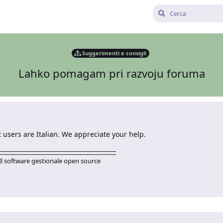
Suggerimenti e consigli
Lahko pomagam pri razvoju foruma
t users are Italian. We appreciate your help.
_______________________________________
Il software gestionale open source