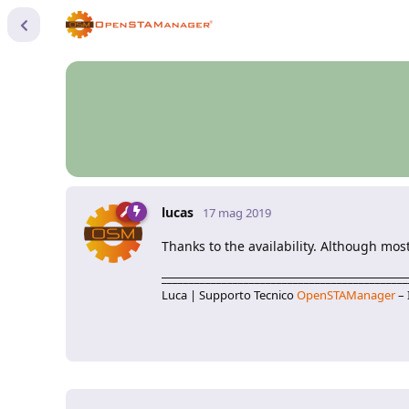
lucas
17 mag 2019
Thanks to the availability. Although mos
_____________________________________________
Luca | Supporto Tecnico
OpenSTAManager
– 