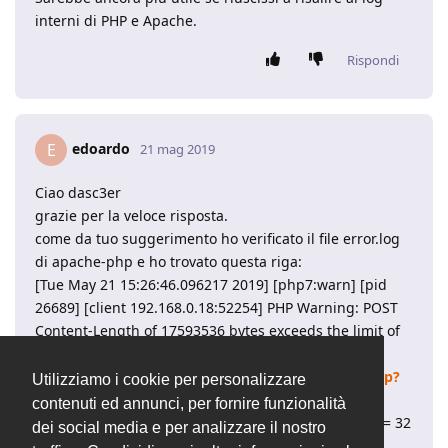
interni di PHP e Apache.
Rispondi
edoardo
E
21 mag 2019
Ciao dasc3er
grazie per la veloce risposta.
come da tuo suggerimento ho verificato il file error.log
di apache-php e ho trovato questa riga:
[Tue May 21 15:26:46.096217 2019] [php7:warn] [pid
26689] [client 192.168.0.18:52254] PHP Warning: POST
Content-Length of 17593536 bytes exceeds the limit of
16777216 bytes in Unknown on line 0, referer:
http://192.168.0.83/openstamanager/controller.php?
Utilizziamo i cookie per personalizzare
id_module=6
contenuti ed annunci, per fornire funzionalità
La versione di PHP è la 7.2.17 e upload_max_filesize = 32
dei social media e per analizzare il nostro
M.