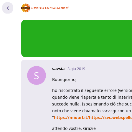
savsia
3 giu 2019
S
Buongiorno,
ho riscontrato il seguente errore (versi
quando viene riaperta e tento di inserire
succede nulla. Ispezionando ciò che succe
noto che viene chiamato ssrv.cgi con un 
"
https://miourl.it/https://svc.webspell
attendo vostre. Grazie