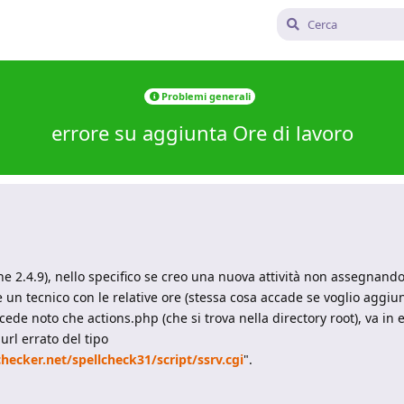
Problemi generali
errore su aggiunta Ore di lavoro
one 2.4.9), nello specifico se creo una nuova attività non assegnand
 un tecnico con le relative ore (stessa cosa accade se voglio aggiun
de noto che actions.php (che si trova nella directory root), va in e
url errato del tipo
checker.net/spellcheck31/script/ssrv.cgi
".