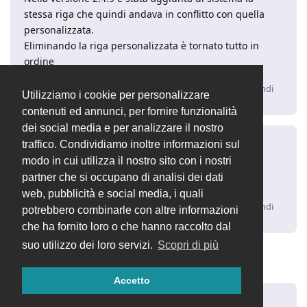
stessa riga che quindi andava in conflitto con quella
personalizzata.
Eliminando la riga personalizzata è tornato tutto in
ordine
Rispondi
Utilizziamo i cookie per personalizzare
contenuti ed annunci, per fornire funzionalità
dei social media e per analizzare il nostro
traffico. Condividiamo inoltre informazioni sul
dasc3er
12 giu 2019
modo in cui utilizza il nostro sito con i nostri
partner che si occupano di analisi dei dati
Grazie per la soluzione!
web, pubblicità e social media, i quali
Rispondi
potrebbero combinarle con altre informazioni
che ha fornito loro o che hanno raccolto dal
suo utilizzo dei loro servizi.
Scopri di più
2 MESI
DOPO
Accetto
Roberto
20 ago 2019