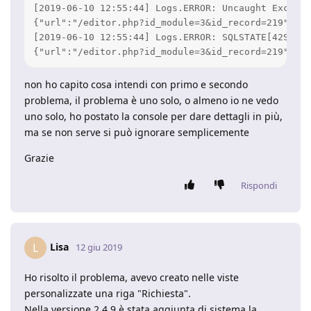
[2019-06-10 12:55:44] Logs.ERROR: Uncaught Excepti
{"url":"/editor.php?id_module=3&id_record=219","ip
[2019-06-10 12:55:44] Logs.ERROR: SQLSTATE[42S21]:
{"url":"/editor.php?id_module=3&id_record=219","ip
non ho capito cosa intendi con primo e secondo
problema, il problema è uno solo, o almeno io ne vedo
uno solo, ho postato la console per dare dettagli in più,
ma se non serve si può ignorare semplicemente
Grazie
Rispondi
Lisa
L
12 giu 2019
Ho risolto il problema, avevo creato nelle viste
personalizzate una riga "Richiesta".
Nella versione 2.4.9 è stata aggiunta di sistema la