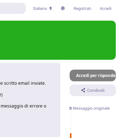
Italiano
Registrati
Accedi
Accedi per rispondere
e scritto email inviate.
Condividi
e)
 messaggio di errore o
Messaggio originale
Rispondi