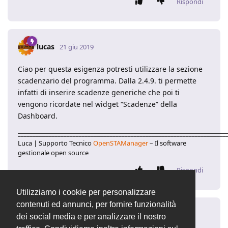
Rispondi
lucas
21 giu 2019
Ciao per questa esigenza potresti utilizzare la sezione
scadenzario del programma. Dalla 2.4.9. ti permette
infatti di inserire scadenze generiche che poi ti
vengono ricordate nel widget “Scadenze” della
Dashboard.
____________________________________________________________________
Luca | Supporto Tecnico
OpenSTAManager
– Il software
gestionale open source
Rispondi
Utilizziamo i cookie per personalizzare
contenuti ed annunci, per fornire funzionalità
dennyxx82
D
21 giu 2019
dei social media e per analizzare il nostro