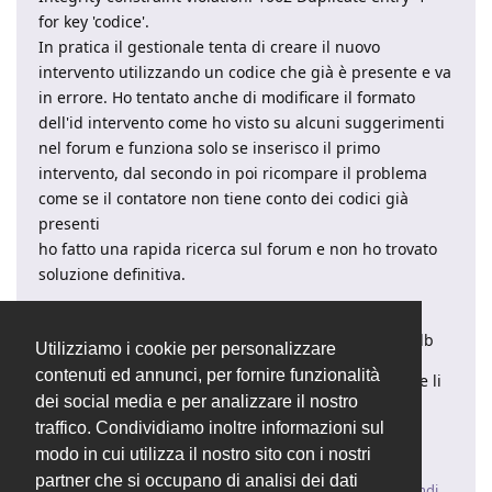
for key 'codice'.
In pratica il gestionale tenta di creare il nuovo
intervento utilizzando un codice che già è presente e va
in errore. Ho tentato anche di modificare il formato
dell'id intervento come ho visto su alcuni suggerimenti
nel forum e funziona solo se inserisco il primo
intervento, dal secondo in poi ricompare il problema
come se il contatore non tiene conto dei codici già
presenti
ho fatto una rapida ricerca sul forum e non ho trovato
soluzione definitiva.
sto usando OSM 2.4.5. ho tentato di fare
aggiornamento ma ho errori sulla conversione del db
Utilizziamo i cookie per personalizzare
contenuti ed annunci, per fornire funzionalità
premetto che il server di origine è ancora presente e li
dei social media e per analizzare il nostro
il gestionale funziona correttamente.
traffico. Condividiamo inoltre informazioni sul
Aiuto
modo in cui utilizza il nostro sito con i nostri
partner che si occupano di analisi dei dati
Rispondi