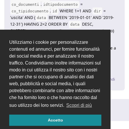
.
=
co_documenti
idtipodocumento
.
WHERE 1=1 AND
=
co_tipidocumento
id
dir
'uscita' AND (
BETWEEN '2019-01-01' AND '2019-
data
12-31') HAVING 2=2 ORDER BY
DESC,
data
CAST(IF(numero_esterno='', numero, numero_esterno)
AS UNSIGNED) DESC
Utilizziamo i cookie per personalizzare
vedo che anche dal DB tutte le fatture hanno il totale a
contenuti ed annunci, per fornire funzionalità
NULL.
dei social media e per analizzare il nostro
Come è possibile risolvere?
traffico. Condividiamo inoltre informazioni sul
Grazie.
modo in cui utilizza il nostro sito con i nostri
partner che si occupano di analisi dei dati
Rispondi
web, pubblicità e social media, i quali
potrebbero combinarle con altre informazioni
che ha fornito loro o che hanno raccolto dal
suo utilizzo dei loro servizi.
Scopri di più
Rispondi alla discussione...
Accetto