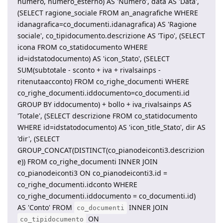
numero, numero_esterno) AS 'Numero', data AS 'Data',
(SELECT ragione_sociale FROM an_anagrafiche WHERE
idanagrafica=co_documenti.idanagrafica) AS 'Ragione
sociale', co_tipidocumento.descrizione AS 'Tipo', (SELECT
icona FROM co_statidocumento WHERE
id=idstatodocumento) AS 'icon_Stato', (SELECT
SUM(subtotale - sconto + iva + rivalsainps -
ritenutaacconto) FROM co_righe_documenti WHERE
co_righe_documenti.iddocumento=co_documenti.id
GROUP BY iddocumento) + bollo + iva_rivalsainps AS
'Totale', (SELECT descrizione FROM co_statidocumento
WHERE id=idstatodocumento) AS 'icon_title_Stato', dir AS
'dir', (SELECT
GROUP_CONCAT(DISTINCT(co_pianodeiconti3.descrizion
e)) FROM co_righe_documenti INNER JOIN
co_pianodeiconti3 ON co_pianodeiconti3.id =
co_righe_documenti.idconto WHERE
co_righe_documenti.iddocumento = co_documenti.id)
AS 'Conto' FROM
INNER JOIN
co_documenti
ON
co_tipidocumento