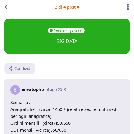
2
di
4
post
Problemi generali
BIG DATA
Condividi
envatophp
E
6 ago 2019
Scenario :
Anagrafiche = (circa) 1450 + (relative sedi e multi sedi
per ogni anagrafica)
Ordini mensili =(circa)450/550
DDT mensili =(circa)550/650