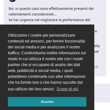
No, in questo caso sono effettivamente presenti dei
rallentamenti considerevoli...
Se hai urgenza nel migliorare la performance del
gestionale, ti consiglio di provare ad aggiornare il
server oppure di contattare via email per considerare
Utilizziamo i cookie per personalizzare
un pacchetto di assistenza.
contenuti ed annunci, per fornire funzionalità
In futuro sono previsti dei possibili miglioramenti nella
dei social media e per analizzare il nostro
velocità del gestionale, ma ciò non è fattibile nel breve
traffico. Condividiamo inoltre informazioni sul
periodo.
modo in cui utilizza il nostro sito con i nostri
partner che si occupano di analisi dei dati
Rispondi
web, pubblicità e social media, i quali
potrebbero combinarle con altre informazioni
che ha fornito loro o che hanno raccolto dal
suo utilizzo dei loro servizi.
Scopri di più
Rispondi alla discussione...
Accetto