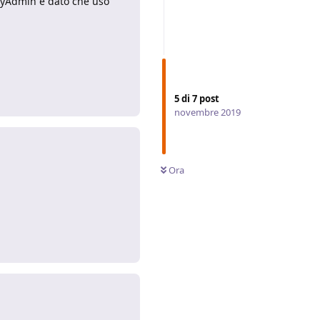
pMyAdmin e dato che uso
Rispondi
5
di
7
post
novembre 2019
Ora
Rispondi