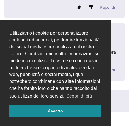
Rispondi
Max
M
13 dic 2019
Utilizziamo i cookie per personalizzare
contenuti ed annunci, per fornire funzionalità
Grazie Dasc3er,
dei social media e per analizzare il nostro
ho risolto aggiornando il codice come consigliato e ora
traffico. Condividiamo inoltre informazioni sul
funziona.
modo in cui utilizza il nostro sito con i nostri
partner che si occupano di analisi dei dati
Rispondi
web, pubblicità e social media, i quali
potrebbero combinarle con altre informazioni
che ha fornito loro o che hanno raccolto dal
suo utilizzo dei loro servizi.
Scopri di più
Rispondi alla discussione...
Accetto