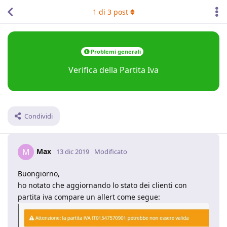
1
di
3
post
Problemi generali
Verifica della Partita Iva
Condividi
Max
M
13 dic 2019
Modificato
Buongiorno,
ho notato che aggiornando lo stato dei clienti con
partita iva compare un allert come segue: