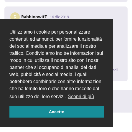
RabbinowitZ
R
16 dic 2019
Grazie mille per la veloce risposta, dasc3er.
Utilizziamo i cookie per personalizzare
Attendo il rilascio della 2.4.12
contenuti ed annunci, per fornire funzionalità
dei social media e per analizzare il nostro
Buon lavoro
traffico. Condividiamo inoltre informazioni sul
Massimo
modo in cui utilizza il nostro sito con i nostri
partner che si occupano di analisi dei dati
Rispondi
web, pubblicità e social media, i quali
potrebbero combinarle con altre informazioni
che ha fornito loro o che hanno raccolto dal
suo utilizzo dei loro servizi.
Scopri di più
Rispondi alla discussione...
Accetto