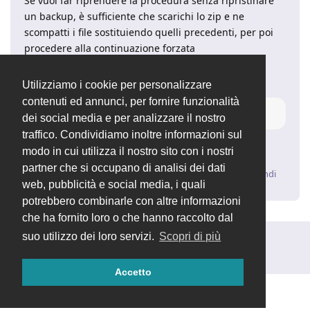
Se vuoi far riprendere la procedura senza ripristinare
un backup, è sufficiente che scarichi lo zip e ne
scompatti i file sostituiendo quelli precedenti, per poi
procedere alla continuazione forzata
dell'aggiornamento visitando l'URL della pagina con
l'aggiunta di
Utilizziamo i cookie per personalizzare
contenuti ed annunci, per fornire funzionalità
?force
dei social media e per analizzare il nostro
traffico. Condividiamo inoltre informazioni sul
.
modo in cui utilizza il nostro sito con i nostri
partner che si occupano di analisi dei dati
Rispondi
web, pubblicità e social media, i quali
potrebbero combinarle con altre informazioni
che ha fornito loro o che hanno raccolto dal
suo utilizzo dei loro servizi.
Scopri di più
Rispondi alla discussione...
Accetto