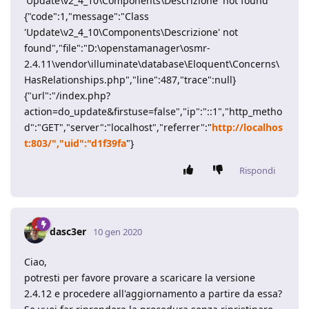
'Update\v2_4_10\Components\Descrizione' not found
{"code":1,"message":"Class
'Update\v2_4_10\Components\Descrizione' not
found","file":"D:\openstamanager\osmr-
2.4.11\vendor\illuminate\database\Eloquent\Concerns\
HasRelationships.php","line":487,"trace":null}
{"url":"/index.php?
action=do_update&firstuse=false","ip":"::1","http_metho
d":"GET","server":"localhost","referrer":"
http://localhos
t:803/","uid":"d1f39fa
"}
Rispondi
dasc3er
10 gen 2020
Ciao,
potresti per favore provare a scaricare la versione
2.4.12 e procedere all'aggiornamento a partire da essa?