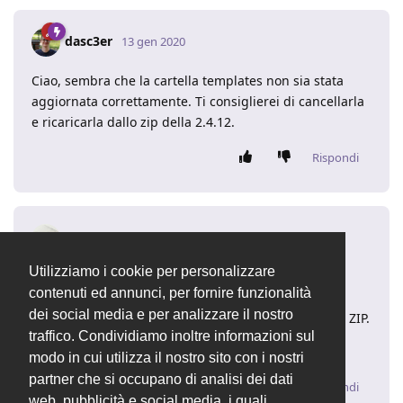
dasc3er
13 gen 2020
Ciao, sembra che la cartella templates non sia stata
aggiornata correttamente. Ti consiglierei di cancellarla
e ricaricarla dallo zip della 2.4.12.
Rispondi
Michele
13 gen 2020
Utilizziamo i cookie per personalizzare
Ho fatto come ha scritto.
contenuti ed annunci, per fornire funzionalità
tutto ok.
dei social media e per analizzare il nostro
eliminata la cartella template e rimessa quella dello ZIP.
traffico. Condividiamo inoltre informazioni sul
Grazie
modo in cui utilizza il nostro sito con i nostri
partner che si occupano di analisi dei dati
Rispondi
web, pubblicità e social media, i quali