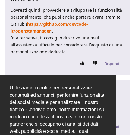
Dovresti quindi provvedere a sviluppare la funzionalità
personalmente, che puoi anche portare avanti tramite
GitHub (
https://github.com/devcode-
it/openstamanager
).
In alternativa, ti consiglio di scrive una mail
all'assistenza ufficiale per considerare l'acquisto di una
personalizzazione dedicata.
Rispondi
Utilizziamo i cookie per personalizzare
AndrewS
A
14 gen 2020
contenuti ed annunci, per fornire funzionalità
dei social media e per analizzare il nostro
ok
traffico. Condividiamo inoltre informazioni sul
grazie
modo in cui utilizza il nostro sito con i nostri
partner che si occupano di analisi dei dati
Rispondi
web, pubblicità e social media, i quali