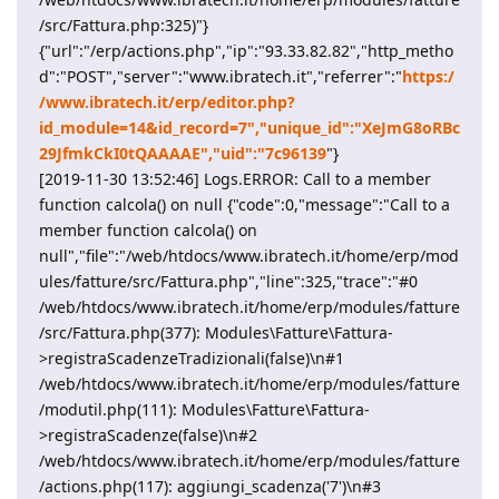
/src/Fattura.php:325)"}
{"url":"/erp/actions.php","ip":"93.33.82.82","http_metho
d":"POST","server":"www.ibratech.it","referrer":"
https:/
/www.ibratech.it/erp/editor.php?
id_module=14&id_record=7","unique_id":"XeJmG8oRBc
29JfmkCkI0tQAAAAE","uid":"7c96139
"}
[2019-11-30 13:52:46] Logs.ERROR: Call to a member
function calcola() on null {"code":0,"message":"Call to a
member function calcola() on
null","file":"/web/htdocs/www.ibratech.it/home/erp/mod
ules/fatture/src/Fattura.php","line":325,"trace":"#0
/web/htdocs/www.ibratech.it/home/erp/modules/fatture
/src/Fattura.php(377): Modules\Fatture\Fattura-
>registraScadenzeTradizionali(false)\n#1
/web/htdocs/www.ibratech.it/home/erp/modules/fatture
/modutil.php(111): Modules\Fatture\Fattura-
>registraScadenze(false)\n#2
/web/htdocs/www.ibratech.it/home/erp/modules/fatture
/actions.php(117): aggiungi_scadenza('7')\n#3