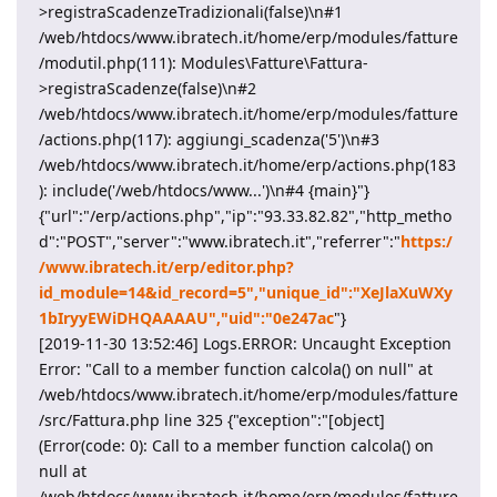
>registraScadenzeTradizionali(false)\n#1
/web/htdocs/www.ibratech.it/home/erp/modules/fatture
/modutil.php(111): Modules\Fatture\Fattura-
>registraScadenze(false)\n#2
/web/htdocs/www.ibratech.it/home/erp/modules/fatture
/actions.php(117): aggiungi_scadenza('5')\n#3
/web/htdocs/www.ibratech.it/home/erp/actions.php(183
): include('/web/htdocs/www...')\n#4 {main}"}
{"url":"/erp/actions.php","ip":"93.33.82.82","http_metho
d":"POST","server":"www.ibratech.it","referrer":"
https:/
/www.ibratech.it/erp/editor.php?
id_module=14&id_record=5","unique_id":"XeJlaXuWXy
1bIryyEWiDHQAAAAU","uid":"0e247ac
"}
[2019-11-30 13:52:46] Logs.ERROR: Uncaught Exception
Error: "Call to a member function calcola() on null" at
/web/htdocs/www.ibratech.it/home/erp/modules/fatture
/src/Fattura.php line 325 {"exception":"[object]
(Error(code: 0): Call to a member function calcola() on
null at
/web/htdocs/www.ibratech.it/home/erp/modules/fatture