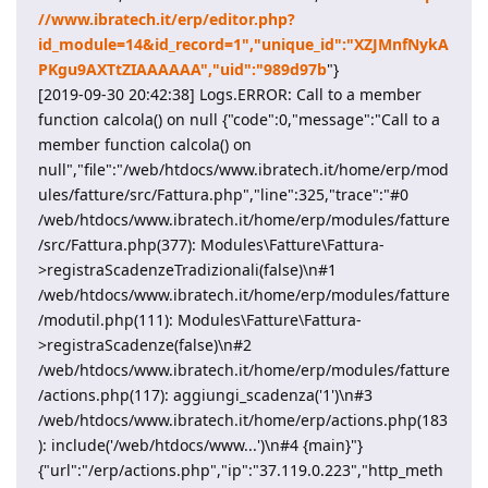
//www.ibratech.it/erp/editor.php?
id_module=14&id_record=1","unique_id":"XZJMnfNykA
PKgu9AXTtZIAAAAAA","uid":"989d97b
"}
[2019-09-30 20:42:38] Logs.ERROR: Call to a member
function calcola() on null {"code":0,"message":"Call to a
member function calcola() on
null","file":"/web/htdocs/www.ibratech.it/home/erp/mod
ules/fatture/src/Fattura.php","line":325,"trace":"#0
/web/htdocs/www.ibratech.it/home/erp/modules/fatture
/src/Fattura.php(377): Modules\Fatture\Fattura-
>registraScadenzeTradizionali(false)\n#1
/web/htdocs/www.ibratech.it/home/erp/modules/fatture
/modutil.php(111): Modules\Fatture\Fattura-
>registraScadenze(false)\n#2
/web/htdocs/www.ibratech.it/home/erp/modules/fatture
/actions.php(117): aggiungi_scadenza('1')\n#3
/web/htdocs/www.ibratech.it/home/erp/actions.php(183
): include('/web/htdocs/www...')\n#4 {main}"}
{"url":"/erp/actions.php","ip":"37.119.0.223","http_meth