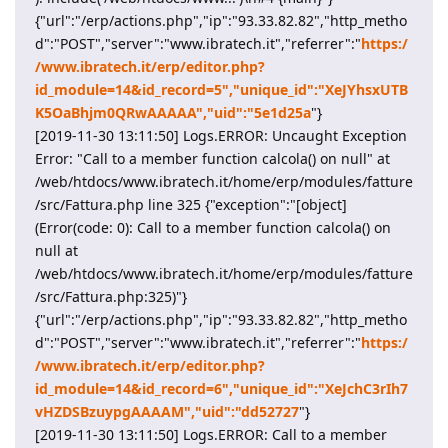
{"url":"/erp/actions.php","ip":"93.33.82.82","http_metho
d":"POST","server":"www.ibratech.it","referrer":"
https:/
/www.ibratech.it/erp/editor.php?
id_module=14&id_record=5","unique_id":"XeJYhsxUTB
K5OaBhjm0QRwAAAAA","uid":"5e1d25a
"}
[2019-11-30 13:11:50] Logs.ERROR: Uncaught Exception
Error: "Call to a member function calcola() on null" at
/web/htdocs/www.ibratech.it/home/erp/modules/fatture
/src/Fattura.php line 325 {"exception":"[object]
(Error(code: 0): Call to a member function calcola() on
null at
/web/htdocs/www.ibratech.it/home/erp/modules/fatture
/src/Fattura.php:325)"}
{"url":"/erp/actions.php","ip":"93.33.82.82","http_metho
d":"POST","server":"www.ibratech.it","referrer":"
https:/
/www.ibratech.it/erp/editor.php?
id_module=14&id_record=6","unique_id":"XeJchC3rIh7
vHZDSBzuypgAAAAM","uid":"dd52727
"}
[2019-11-30 13:11:50] Logs.ERROR: Call to a member