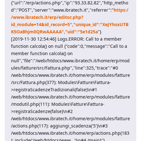
{"url":"/erp/actions.php","ip":"93.33.82.82","http_metho
d":"POST","server":"www.ibratech.it","referrer":"
https:/
/www.ibratech.it/erp/editor.php?
id_module=14&id_record=5","unique_id":"XeJYhsxUTB
K5OaBhjm0QRwAAAAA","uid":"5e1d25a
"}
[2019-11-30 12:54:46] Logs.ERROR: Call to a member
function calcola() on null {"code":0,"message":"Call to a
member function calcola() on
null","file":"/web/htdocs/www.ibratech.it/home/erp/mod
ules/fatture/src/Fattura.php","line":325,"trace":"#0
/web/htdocs/www.ibratech.it/home/erp/modules/fatture
/src/Fattura.php(377): Modules\Fatture\Fattura-
>registraScadenzeTradizionali(false)\n#1
/web/htdocs/www.ibratech.it/home/erp/modules/fatture
/modutil.php(111): Modules\Fatture\Fattura-
>registraScadenze(false)\n#2
/web/htdocs/www.ibratech.it/home/erp/modules/fatture
/actions.php(117): aggiungi_scadenza('5')\n#3
/web/htdocs/www.ibratech.it/home/erp/actions.php(183
): include('/web/htdocs/www...')\n#4 {main}"}