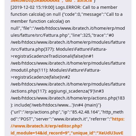
SeRl5wDtqOABAAAAAE","uid":"a5f5cf8
"}
[2019-12-02 15:19:00] Logs.ERROR: Call to a member
function calcola() on null {"code":0,"message":"Call to a
member function calcola() on
null","file":"/web/htdocs/www.ibratech.it/home/erp/mod
ules/fatture/src/Fattura.php","line":325,"trace":"#0
/web/htdocs/www.ibratech.it/home/erp/modules/fatture
/src/Fattura.php(377): Modules\Fatture\Fattura-
>registraScadenzeTradizionali(false)\n#1
/web/htdocs/www.ibratech.it/home/erp/modules/fatture
/modutil.php(111): Modules\Fatture\Fattura-
>registraScadenze(false)\n#2
/web/htdocs/www.ibratech.it/home/erp/modules/fatture
/actions.php(117): aggiungi_scadenza('9')\n#3
/web/htdocs/www.ibratech.it/home/erp/actions.php(183
): include('/web/htdocs/www...')\n#4 {main}"}
{"url":"/erp/actions.php","ip":"85.42.48.164","http_meth
od":"POST","server":"www.ibratech.it","referrer":"
https:
//www.ibratech.it/erp/editor.php?
id_module=14&id_record=9","unique_id":"XeUdU3uvE