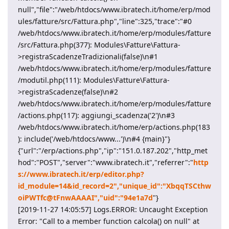
null","file":"/web/htdocs/www.ibratech.it/home/erp/mod
ules/fatture/src/Fattura.php","line":325,"trace":"#0
/web/htdocs/www.ibratech.it/home/erp/modules/fatture
/src/Fattura.php(377): Modules\Fatture\Fattura-
>registraScadenzeTradizionali(false)\n#1
/web/htdocs/www.ibratech.it/home/erp/modules/fatture
/modutil.php(111): Modules\Fatture\Fattura-
>registraScadenze(false)\n#2
/web/htdocs/www.ibratech.it/home/erp/modules/fatture
/actions.php(117): aggiungi_scadenza('2')\n#3
/web/htdocs/www.ibratech.it/home/erp/actions.php(183
): include('/web/htdocs/www...')\n#4 {main}"}
{"url":"/erp/actions.php","ip":"151.0.187.202","http_met
hod":"POST","server":"www.ibratech.it","referrer":"
http
s://www.ibratech.it/erp/editor.php?
id_module=14&id_record=2","unique_id":"XbqqTSCthw
oiPWTfc@tFnwAAAAI","uid":"94e1a7d
"}
[2019-11-27 14:05:57] Logs.ERROR: Uncaught Exception
Error: "Call to a member function calcola() on null" at