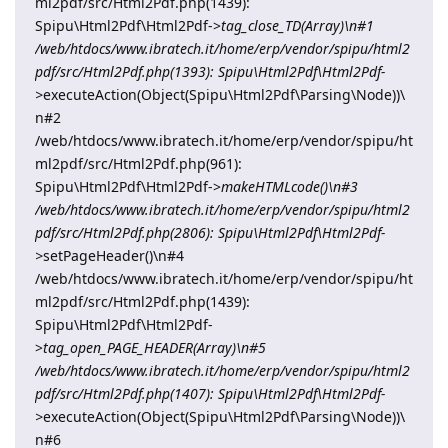
ml2pdf/src/Html2Pdf.php(1439):
Spipu\Html2Pdf\Html2Pdf->
tag_close_TD(Array)\n#1
/web/htdocs/www.ibratech.it/home/erp/vendor/spipu/html2
pdf/src/Html2Pdf.php(1393): Spipu\Html2Pdf\Html2Pdf-
>
executeAction(Object(Spipu\Html2Pdf\Parsing\Node))\
n#2
/web/htdocs/www.ibratech.it/home/erp/vendor/spipu/ht
ml2pdf/src/Html2Pdf.php(961):
Spipu\Html2Pdf\Html2Pdf->
makeHTMLcode()\n#3
/web/htdocs/www.ibratech.it/home/erp/vendor/spipu/html2
pdf/src/Html2Pdf.php(2806): Spipu\Html2Pdf\Html2Pdf-
>
setPageHeader()\n#4
/web/htdocs/www.ibratech.it/home/erp/vendor/spipu/ht
ml2pdf/src/Html2Pdf.php(1439):
Spipu\Html2Pdf\Html2Pdf-
>
tag_open_PAGE_HEADER(Array)\n#5
/web/htdocs/www.ibratech.it/home/erp/vendor/spipu/html2
pdf/src/Html2Pdf.php(1407): Spipu\Html2Pdf\Html2Pdf-
>
executeAction(Object(Spipu\Html2Pdf\Parsing\Node))\
n#6