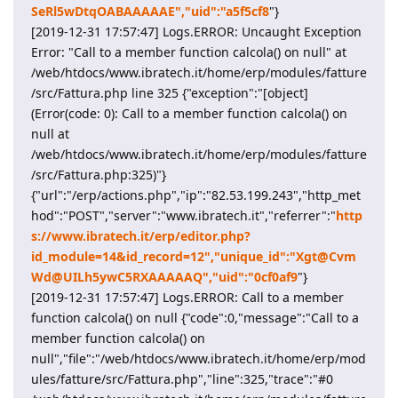
SeRl5wDtqOABAAAAAE","uid":"a5f5cf8
"}
[2019-12-31 17:57:47] Logs.ERROR: Uncaught Exception
Error: "Call to a member function calcola() on null" at
/web/htdocs/www.ibratech.it/home/erp/modules/fatture
/src/Fattura.php line 325 {"exception":"[object]
(Error(code: 0): Call to a member function calcola() on
null at
/web/htdocs/www.ibratech.it/home/erp/modules/fatture
/src/Fattura.php:325)"}
{"url":"/erp/actions.php","ip":"82.53.199.243","http_met
hod":"POST","server":"www.ibratech.it","referrer":"
http
s://www.ibratech.it/erp/editor.php?
id_module=14&id_record=12","unique_id":"Xgt@Cvm
Wd@UILh5ywC5RXAAAAAQ","uid":"0cf0af9
"}
[2019-12-31 17:57:47] Logs.ERROR: Call to a member
function calcola() on null {"code":0,"message":"Call to a
member function calcola() on
null","file":"/web/htdocs/www.ibratech.it/home/erp/mod
ules/fatture/src/Fattura.php","line":325,"trace":"#0