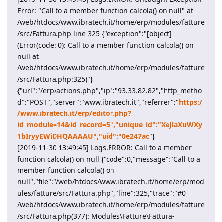
Error: "Call to a member function calcola() on null" at
/web/htdocs/www.ibratech.it/home/erp/modules/fatture
/src/Fattura.php line 325 {"exception":"[object]
(Error(code: 0): Call to a member function calcola() on
null at
/web/htdocs/www.ibratech.it/home/erp/modules/fatture
/src/Fattura.php:325)"}
{"url":"/erp/actions.php","ip":"93.33.82.82","http_metho
d":"POST","server":"www.ibratech.it","referrer":"
https:/
/www.ibratech.it/erp/editor.php?
id_module=14&id_record=5","unique_id":"XeJlaXuWXy
1bIryyEWiDHQAAAAU","uid":"0e247ac
"}
[2019-11-30 13:49:45] Logs.ERROR: Call to a member
function calcola() on null {"code":0,"message":"Call to a
member function calcola() on
null","file":"/web/htdocs/www.ibratech.it/home/erp/mod
ules/fatture/src/Fattura.php","line":325,"trace":"#0
/web/htdocs/www.ibratech.it/home/erp/modules/fatture
/src/Fattura.php(377): Modules\Fatture\Fattura-