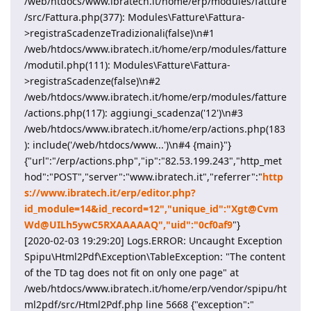
/web/htdocs/www.ibratech.it/home/erp/modules/fatture
/src/Fattura.php(377): Modules\Fatture\Fattura-
>registraScadenzeTradizionali(false)\n#1
/web/htdocs/www.ibratech.it/home/erp/modules/fatture
/modutil.php(111): Modules\Fatture\Fattura-
>registraScadenze(false)\n#2
/web/htdocs/www.ibratech.it/home/erp/modules/fatture
/actions.php(117): aggiungi_scadenza('12')\n#3
/web/htdocs/www.ibratech.it/home/erp/actions.php(183
): include('/web/htdocs/www...')\n#4 {main}"}
{"url":"/erp/actions.php","ip":"82.53.199.243","http_met
hod":"POST","server":"www.ibratech.it","referrer":"
http
s://www.ibratech.it/erp/editor.php?
id_module=14&id_record=12","unique_id":"Xgt@Cvm
Wd@UILh5ywC5RXAAAAAQ","uid":"0cf0af9
"}
[2020-02-03 19:29:20] Logs.ERROR: Uncaught Exception
Spipu\Html2Pdf\Exception\TableException: "The content
of the TD tag does not fit on only one page" at
/web/htdocs/www.ibratech.it/home/erp/vendor/spipu/ht
ml2pdf/src/Html2Pdf.php line 5668 {"exception":"