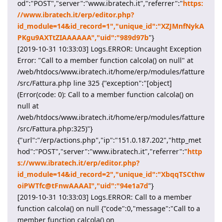
od":"POST","server":"www.ibratech.it","referrer":"
https:
//www.ibratech.it/erp/editor.php?
id_module=14&id_record=1","unique_id":"XZJMnfNykA
PKgu9AXTtZIAAAAAA","uid":"989d97b
"}
[2019-10-31 10:33:03] Logs.ERROR: Uncaught Exception
Error: "Call to a member function calcola() on null" at
/web/htdocs/www.ibratech.it/home/erp/modules/fatture
/src/Fattura.php line 325 {"exception":"[object]
(Error(code: 0): Call to a member function calcola() on
null at
/web/htdocs/www.ibratech.it/home/erp/modules/fatture
/src/Fattura.php:325)"}
{"url":"/erp/actions.php","ip":"151.0.187.202","http_met
hod":"POST","server":"www.ibratech.it","referrer":"
http
s://www.ibratech.it/erp/editor.php?
id_module=14&id_record=2","unique_id":"XbqqTSCthw
oiPWTfc@tFnwAAAAI","uid":"94e1a7d
"}
[2019-10-31 10:33:03] Logs.ERROR: Call to a member
function calcola() on null {"code":0,"message":"Call to a
member function calcola() on