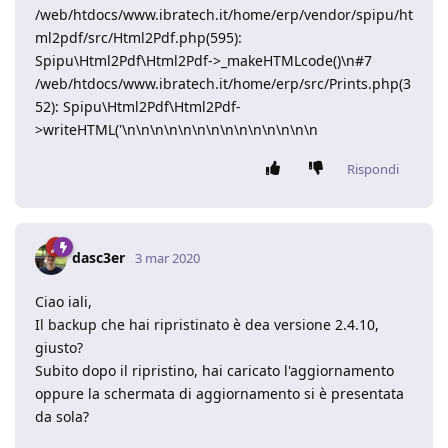
/web/htdocs/www.ibratech.it/home/erp/vendor/spipu/ht
ml2pdf/src/Html2Pdf.php(595):
Spipu\Html2Pdf\Html2Pdf->_makeHTMLcode()\n#7
/web/htdocs/www.ibratech.it/home/erp/src/Prints.php(3
52): Spipu\Html2Pdf\Html2Pdf-
>writeHTML('\n\n\n\n\n\n\n\n\n\n\n\n\n\n
Rispondi
dasc3er
3 mar 2020
Ciao iali,
Il backup che hai ripristinato è dea versione 2.4.10,
giusto?
Subito dopo il ripristino, hai caricato l'aggiornamento
oppure la schermata di aggiornamento si è presentata
da sola?