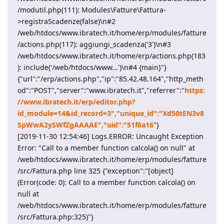
/modutil.php(111): Modules\Fatture\Fattura-
>registraScadenze(false)\n#2
/web/htdocs/www.ibratech.it/home/erp/modules/fatture
/actions.php(117): aggiungi_scadenza('3')\n#3
/web/htdocs/www.ibratech.it/home/erp/actions.php(183
): include('/web/htdocs/www...')\n#4 {main}"}
{"url":"/erp/actions.php","ip":"85.42.48.164","http_meth
od":"POST","server":"www.ibratech.it","referrer":"
https:
//www.ibratech.it/erp/editor.php?
id_module=14&id_record=3","unique_id":"Xd50tEN3v8
SpWwA2ySWfZgAAAAE","uid":"51f6a16
"}
[2019-11-30 12:54:46] Logs.ERROR: Uncaught Exception
Error: "Call to a member function calcola() on null" at
/web/htdocs/www.ibratech.it/home/erp/modules/fatture
/src/Fattura.php line 325 {"exception":"[object]
(Error(code: 0): Call to a member function calcola() on
null at
/web/htdocs/www.ibratech.it/home/erp/modules/fatture
/src/Fattura.php:325)"}