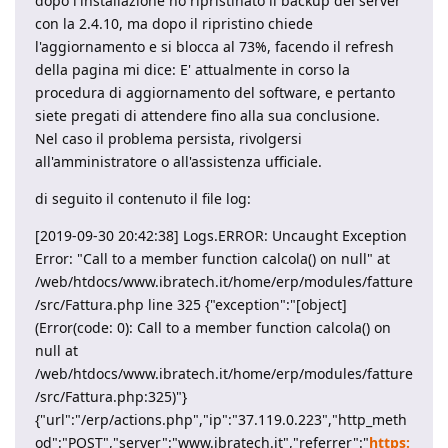
dopo l'installazione ho ripristinato il backup del server
con la 2.4.10, ma dopo il ripristino chiede
l'aggiornamento e si blocca al 73%, facendo il refresh
della pagina mi dice: E' attualmente in corso la
procedura di aggiornamento del software, e pertanto
siete pregati di attendere fino alla sua conclusione.
Nel caso il problema persista, rivolgersi
all'amministratore o all'assistenza ufficiale.
di seguito il contenuto il file log:
[2019-09-30 20:42:38] Logs.ERROR: Uncaught Exception
Error: "Call to a member function calcola() on null" at
/web/htdocs/www.ibratech.it/home/erp/modules/fatture
/src/Fattura.php line 325 {"exception":"[object]
(Error(code: 0): Call to a member function calcola() on
null at
/web/htdocs/www.ibratech.it/home/erp/modules/fatture
/src/Fattura.php:325)"}
{"url":"/erp/actions.php","ip":"37.119.0.223","http_meth
od":"POST","server":"www.ibratech.it","referrer":"
https: