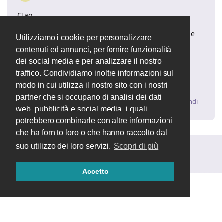
CIao,
no attualmente sto usando la 2.4.13, e funziona bene
Utilizziamo i cookie per personalizzare
ma con le modifiche che ho descritto prima.
contenuti ed annunci, per fornire funzionalità
dei social media e per analizzare il nostro
e quindi volevo eliminare quelle personalizzazioni.
traffico. Condividiamo inoltre informazioni sul
Grazie
modo in cui utilizza il nostro sito con i nostri
partner che si occupano di analisi dei dati
Rispondi
web, pubblicità e social media, i quali
potrebbero combinarle con altre informazioni
che ha fornito loro o che hanno raccolto dal
suo utilizzo dei loro servizi.
Scopri di più
Rispondi alla discussione...
Accetto