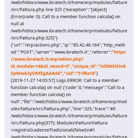
/web/htdocs/www.ibratech.it/home/erp/modules/fatture
/src/Fattura.php line 325 {"exception":"[object]
(Error(code: 0): Call to a member function calcola() on
null at
/web/htdocs/www.ibratech.it/home/erp/modules/fatture
/src/Fattura.php:325)"}
{"url":"/erp/actions.php","ip":"85.42.48.164","http_meth
od":"POST","server":"www.ibratech.it","referrer":"
https:
//www.ibratech.it/erp/editor.php?
id_module=14&id_record=3","unique_id":"Xd50tEN3v8
SpWwA2ySWfZgAAAAE","uid":"51f6a16
"}
[2019-11-27 14:05:57] Logs.ERROR: Call to a member
function calcola() on null {"code":0,"message":"Call to a
member function calcola() on
null","file":"/web/htdocs/www.ibratech.it/home/erp/mod
ules/fatture/src/Fattura.php","line":325,"trace":"#0
/web/htdocs/www.ibratech.it/home/erp/modules/fatture
/src/Fattura.php(377): Modules\Fatture\Fattura-
>registraScadenzeTradizionali(false)\n#1
/web/htdocs/www.ibratech.it/home/erp/modules/fatture