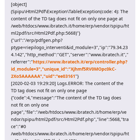
[object]
(Spipu\Html2Pdf\Exception\TableException(code: 4): The
content of the TD tag does not fit on only one page at
/web/htdocs/www.ibratech.it/home/erp/vendor/spipu/ht
ml2pdf/src/Html2Pdf.php:5668)"}
{"url":"/erp/pdfgen.php?
ptype=riepilogo_interventi&id_module=3","ip":"79.34.23
4.142","http_method":"GET","server":"www.ibratech.it","
referrer":"
https://www.ibratech.it/erp/controller.php?
id_module=3","unique_id":"Xjhmf5RV0MOpc0kC-
2Xo5AAAAAA","uid":"ee03161
"}
[2020-02-03 19:29:20] Logs.ERROR: The content of the
TD tag does not fit on only one page
{"code":4,"message":"The content of the TD tag does
not fit on only one
page","file":"/web/htdocs/www.ibratech.it/home/erp/ve
ndor/spipu/html2pdf/src/Html2Pdf.php","line":5668,"tra
ce":"#0
/web/htdocs/www.ibratech.it/home/erp/vendor/spipu/ht