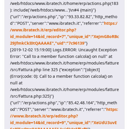
/web/htdocs/www.ibratech.it/home/erp/actions.php(183
): include('/web/htdocs/www...')\n#4 {main}"}
{"url":"/erp/actions.php","ip":"93.33.82.82","http_metho
d":"POST","server":"www.ibratech.it","referrer":"
https:/
/www.ibratech.it/erp/editor.php?
id_module=14&id_record=7","unique_id":"XeJmG8oRBc
29JfmkCkI0tQAAAAE","uid":"7c96139
"}
[2019-12-02 15:19:00] Logs.ERROR: Uncaught Exception
Error: "Call to a member function calcola() on null" at
/web/htdocs/www.ibratech.it/home/erp/modules/fatture
/src/Fattura.php line 325 {"exception":"[object]
(Error(code: 0): Call to a member function calcola() on
null at
/web/htdocs/www.ibratech.it/home/erp/modules/fatture
/src/Fattura.php:325)"}
{"url":"/erp/actions.php","ip":"85.42.48.164","http_meth
od":"POST","server":"www.ibratech.it","referrer":"
https:
//www.ibratech.it/erp/editor.php?
id_module=14&id_record=9","unique_id":"XeUdU3uvE