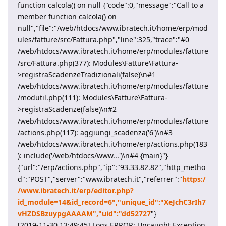
function calcola() on null {"code":0,"message":"Call to a
member function calcola() on
null","file":"/web/htdocs/www.ibratech.it/home/erp/mod
ules/fatture/src/Fattura.php","line":325,"trace":"#0
/web/htdocs/www.ibratech.it/home/erp/modules/fatture
/src/Fattura.php(377): Modules\Fatture\Fattura-
>registraScadenzeTradizionali(false)\n#1
/web/htdocs/www.ibratech.it/home/erp/modules/fatture
/modutil.php(111): Modules\Fatture\Fattura-
>registraScadenze(false)\n#2
/web/htdocs/www.ibratech.it/home/erp/modules/fatture
/actions.php(117): aggiungi_scadenza('6')\n#3
/web/htdocs/www.ibratech.it/home/erp/actions.php(183
): include('/web/htdocs/www...')\n#4 {main}"}
{"url":"/erp/actions.php","ip":"93.33.82.82","http_metho
d":"POST","server":"www.ibratech.it","referrer":"
https:/
/www.ibratech.it/erp/editor.php?
id_module=14&id_record=6","unique_id":"XeJchC3rIh7
vHZDSBzuypgAAAAM","uid":"dd52727
"}
[2019-11-30 13:49:45] Logs.ERROR: Uncaught Exception