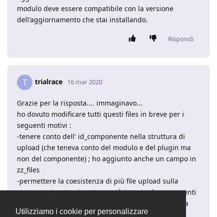
modulo deve essere compatibile con la versione
dell'aggiornamento che stai installando.
Rispondi
trialrace
T
16 mar 2020
Grazie per la risposta.... immaginavo...
ho dovuto modificare tutti questi files in breve per i
seguenti motivi :
-tenere conto dell' id_componente nella struttura di
upload (che teneva conto del modulo e del plugin ma
non del componente) ; ho aggiunto anche un campo in
zz_files
-permettere la coesistenza di più file upload sulla
stessa pagina (se si mettono più istanze di componenti
in un intervento verranno a trovarsi tutti sulla stessa
Utilizziamo i cookie per personalizzare
pagina.....