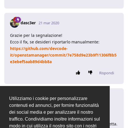
dasc3er
21 mar 2020
Grazie per la segnalazione!
Ecco il fix, se desideri riportarlo manualmente:
https://github.com/devcode-
it/openstamanager/commit/7e758d9e23b9f11306f8b5
e3ebef5aab89d4bb8a
Rispondi
Netjobs
N
21 mar 2020
Utilizziamo i cookie per personalizzare
contenuti ed annunci, per fornire funzionalità
Ho apportato la modifica ma ora la dicitura viene
dei social media e per analizzare il nostro
riportata al doppio. Allego screenshot.
traffico. Condividiamo inoltre informazioni sul
La dimensione dei caratteri sembra comunque corretta.
modo in cui utilizza il nostro sito con i nostri