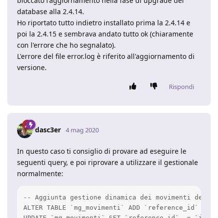
bloccato l'aggiornamento nella fase di upgrade del
database alla 2.4.14.
Ho riportato tutto indietro installato prima la 2.4.14 e
poi la 2.4.15 e sembrava andato tutto ok (chiaramente
con l'errore che ho segnalato).
L'errore del file error.log è riferito all'aggiornamento di
versione.
Rispondi
dasc3er
4 mag 2020
In questo caso ti consiglio di provare ad eseguire le
seguenti query, e poi riprovare a utilizzare il gestionale
normalmente:
-- Aggiunta gestione dinamica dei movimenti degli 
ALTER TABLE `mg_movimenti` ADD `reference_id` int(
UPDATE `mg_movimenti` SET `reference_id`  = `iddoc