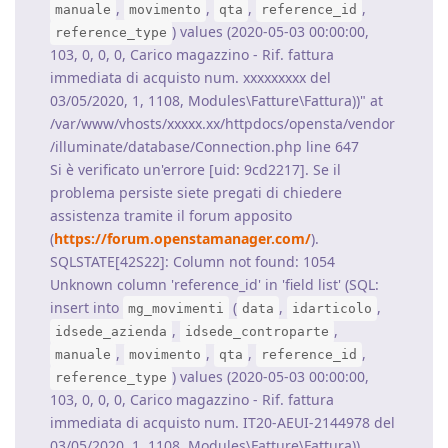
,
,
,
,
manuale
movimento
qta
reference_id
) values (2020-05-03 00:00:00,
reference_type
103, 0, 0, 0, Carico magazzino - Rif. fattura
immediata di acquisto num. xxxxxxxxx del
03/05/2020, 1, 1108, Modules\Fatture\Fattura))" at
/var/www/vhosts/xxxxx.xx/httpdocs/opensta/vendor
/illuminate/database/Connection.php line 647
Si è verificato un'errore [uid: 9cd2217]. Se il
problema persiste siete pregati di chiedere
assistenza tramite il forum apposito
(
https://forum.openstamanager.com/
).
SQLSTATE[42S22]: Column not found: 1054
Unknown column 'reference_id' in 'field list' (SQL:
insert into
(
,
,
mg_movimenti
data
idarticolo
,
,
idsede_azienda
idsede_controparte
,
,
,
,
manuale
movimento
qta
reference_id
) values (2020-05-03 00:00:00,
reference_type
103, 0, 0, 0, Carico magazzino - Rif. fattura
immediata di acquisto num. IT20-AEUI-2144978 del
03/05/2020, 1, 1108, Modules\Fatture\Fattura))