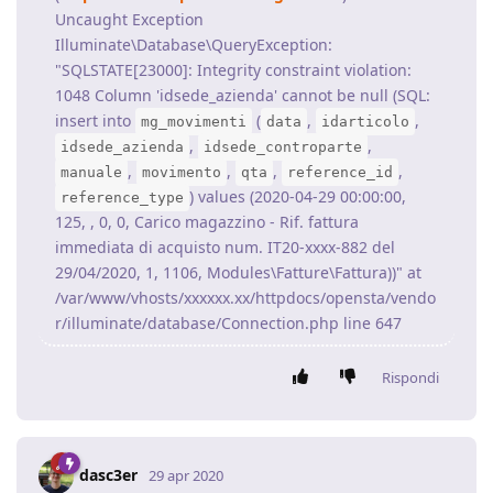
Uncaught Exception
Illuminate\Database\QueryException:
"SQLSTATE[23000]: Integrity constraint violation:
1048 Column 'idsede_azienda' cannot be null (SQL:
insert into
(
,
,
mg_movimenti
data
idarticolo
,
,
idsede_azienda
idsede_controparte
,
,
,
,
manuale
movimento
qta
reference_id
) values (2020-04-29 00:00:00,
reference_type
125, , 0, 0, Carico magazzino - Rif. fattura
immediata di acquisto num. IT20-xxxx-882 del
29/04/2020, 1, 1106, Modules\Fatture\Fattura))" at
/var/www/vhosts/xxxxxx.xx/httpdocs/opensta/vendo
r/illuminate/database/Connection.php line 647
Rispondi
dasc3er
29 apr 2020