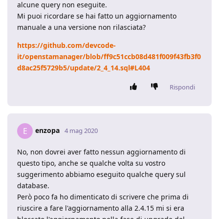
alcune query non eseguite.
Mi puoi ricordare se hai fatto un aggiornamento
manuale a una versione non rilasciata?
https://github.com/devcode-
it/openstamanager/blob/ff9c51ccb08d481f009f43fb3f0
d8ac25f5729b5/update/2_4_14.sql#L404
Rispondi
enzopa
E
4 mag 2020
No, non dovrei aver fatto nessun aggiornamento di
questo tipo, anche se qualche volta su vostro
suggerimento abbiamo eseguito qualche query sul
database.
Però poco fa ho dimenticato di scrivere che prima di
riuscire a fare l'aggiornamento alla 2.4.15 mi si era