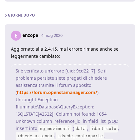
5 GIORNI
DOPO
enzopa
E
4 mag 2020
Aggiornato alla 2.4.15, ma l'errore rimane anche se
leggermente cambiato:
Si è verificato un'errore [uid: 9cd2217]. Se il
problema persiste siete pregati di chiedere
assistenza tramite il forum apposito
(
https://forum.openstamanager.com/
).
Uncaught Exception
Illuminate\Database\QueryException:
"SQLSTATE[42S22]: Column not found: 1054
Unknown column 'reference_id' in 'field list' (SQL:
insert into
(
,
,
mg_movimenti
data
idarticolo
,
,
idsede_azienda
idsede_controparte