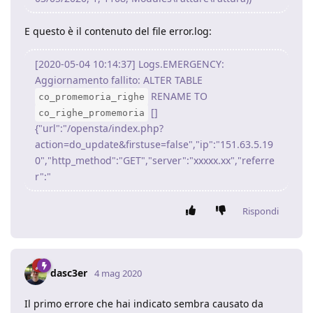
E questo è il contenuto del file error.log:
[2020-05-04 10:14:37] Logs.EMERGENCY:
Aggiornamento fallito: ALTER TABLE
RENAME TO
co_promemoria_righe
[]
co_righe_promemoria
{"url":"/opensta/index.php?
action=do_update&firstuse=false","ip":"151.63.5.19
0","http_method":"GET","server":"xxxxx.xx","referre
r":"
Rispondi
dasc3er
4 mag 2020
Il primo errore che hai indicato sembra causato da