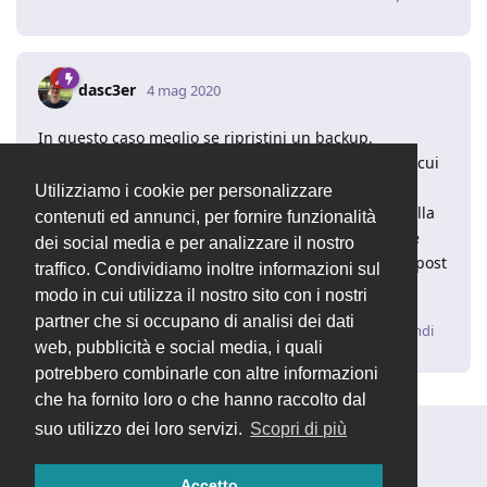
dasc3er
4 mag 2020
In questo caso meglio se ripristini un backup.
Se poi hai tempo, dovrebbero esserci alcuni post in cui
sono stati trattati e risolti errori simili. In caso
Utilizziamo i cookie per personalizzare
alternativo, per favore riparti sempre dal backup della
contenuti ed annunci, per fornire funzionalità
2.4.13 e procedi all'aggiornamento, senza effettuare
dei social media e per analizzare il nostro
query a mano e spiegando nel dettaglio in un altro post
traffico. Condividiamo inoltre informazioni sul
gli
errori che si sono verificati in ordine.
modo in cui utilizza il nostro sito con i nostri
partner che si occupano di analisi dei dati
Rispondi
web, pubblicità e social media, i quali
potrebbero combinarle con altre informazioni
che ha fornito loro o che hanno raccolto dal
suo utilizzo dei loro servizi.
Scopri di più
Rispondi alla discussione...
Accetto