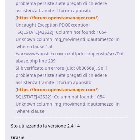
problema persiste siete pregati di chiedere
assistenza tramite il forum apposito
(
https://forum.openstamanager.com/
).
Uncaught Exception PDOException:
"SQLSTATE[42S22]: Column not found: 1054
Unknown column 'mg_movimenti.idautomezzo' in
'where clause'" at
/var/www/vhosts/xxxxx.xx/httpdocs/opensta/src/Dat
abase.php line 239
Si è verificato un'errore [uid: 0b3056a]. Se il
problema persiste siete pregati di chiedere
assistenza tramite il forum apposito
(
https://forum.openstamanager.com/
).
SQLSTATE[42S22]: Column not found: 1054
Unknown column 'mg_movimenti.idautomezzo' in
'where clause'
Sto utilizzando la versione 2.4.14
Grazie