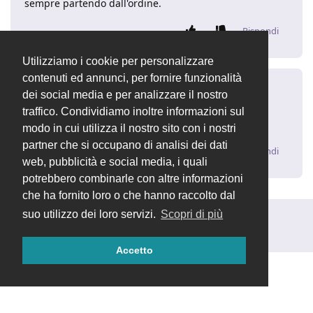
sempre partendo dall'ordine.
Rispondi
Utilizziamo i cookie per personalizzare
contenuti ed annunci, per fornire funzionalità
NICOLA DOMOFOX
N
5 ago 2020
dei social media e per analizzare il nostro
traffico. Condividiamo inoltre informazioni sul
PERFETTO PROVATO E FUNZIONA GRAZIE MILLE
modo in cui utilizza il nostro sito con i nostri
partner che si occupano di analisi dei dati
Rispondi
web, pubblicità e social media, i quali
potrebbero combinarle con altre informazioni
che ha fornito loro o che hanno raccolto dal
suo utilizzo dei loro servizi.
Scopri di più
Rispondi alla discussione...
Accetto