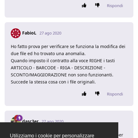
Rispondi
FabioL
27 ago 2020
Ho fatto prova per verificare se funziona la modifica dei
due file ed ho trovato una anomalia.
Quando imposto il contratto alla voce RIGHE i tasti
ARTICOLO - BARCODE - RIGA - DESCRIZIONE -
SCONTO/MAGGIORAZIONE non sono funzionanti.
Succede la stessa cosa con i file originali.
Rispondi
dasc3er
27 ago 2020
In effetti è un problema noto delle nuove versioni, per
Utilizziamo i cookie per personalizzare