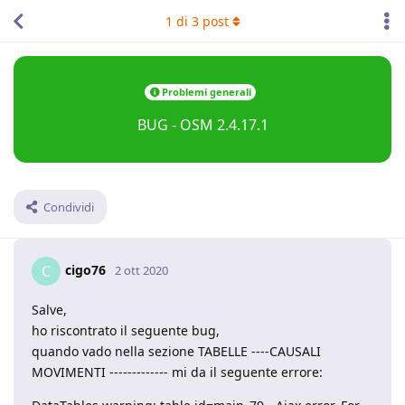
1
di
3
post
Problemi generali
BUG - OSM 2.4.17.1
Condividi
cigo76
C
2 ott 2020
Salve,
ho riscontrato il seguente bug,
quando vado nella sezione TABELLE ----CAUSALI
MOVIMENTI ------------- mi da il seguente errore: