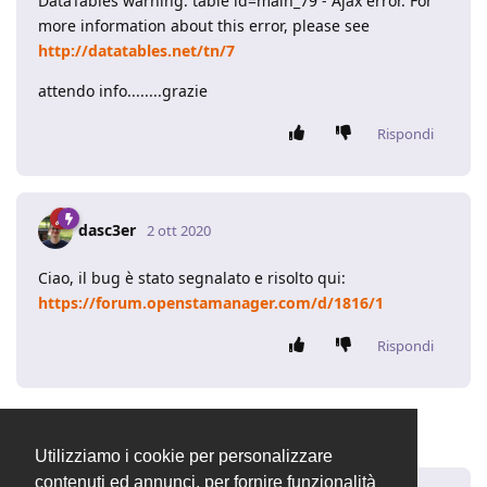
DataTables warning: table id=main_79 - Ajax error. For
more information about this error, please see
http://datatables.net/tn/7
attendo info........grazie
Rispondi
dasc3er
2 ott 2020
Ciao, il bug è stato segnalato e risolto qui:
https://forum.openstamanager.com/d/1816/1
Rispondi
6 GIORNI
DOPO
Utilizziamo i cookie per personalizzare
contenuti ed annunci, per fornire funzionalità