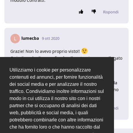
modulo Contratti.
Rispondi
lumecba
L
9 ott 2020
Grazie! Non lo avevo proprio visto!!
Quindi anche l'anagrafica è collegata, rimane scollegato
solo l'impianto...
Utilizziamo i cookie per personalizzare
In alternativa potrebbe essere utile che il cerca
contenuti ed annunci, per fornire funzionalità
mostrasse anche i risultati relativi ai contratti, così da
dei social media e per analizzare il nostro
vedere subito se un cliente ha un contratto oppure no
traffico. Condividiamo inoltre informazioni sul
senza entrare nella scheda anagrafica o impianto
modo in cui utilizza il nostro sito con i nostri
partner che si occupano di analisi dei dati
Rispondi
web, pubblicità e social media, i quali
potrebbero combinarle con altre informazioni
che ha fornito loro o che hanno raccolto dal