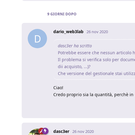
9 GIORNI
DOPO
dario_web3lab
26 nov 2020
D
dasc3er ha scritto
Potrebbe essere che nessun articolo 
Il problema si verifica solo per documen
dii acquisto, ...)?
Che versione del gestionale stai utili
Ciao!
Credo proprio sia la quantità, perchè in e
dasc3er
26 nov 2020