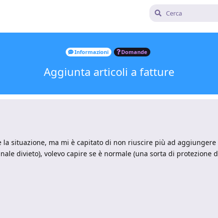
Informazioni
Domande
Aggiunta articoli a fatture
la situazione, ma mi è capitato di non riuscire più ad aggiungere a
egnale divieto), volevo capire se è normale (una sorta di protezion